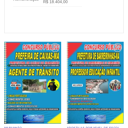
R$ 18.404,00
Add to
Add to
wishlist
wishlist
MARANHÃO
APOSTILAS POR NÍVEL DE ESCOLARIDADE