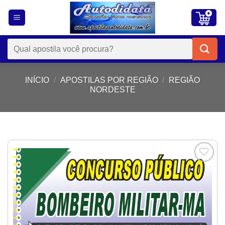
Skip
to
content
Pesquisar
por:
INÍCIO
/
APOSTILAS POR REGIÃO
/
REGIÃO
NORDESTE
Add to
wishlist