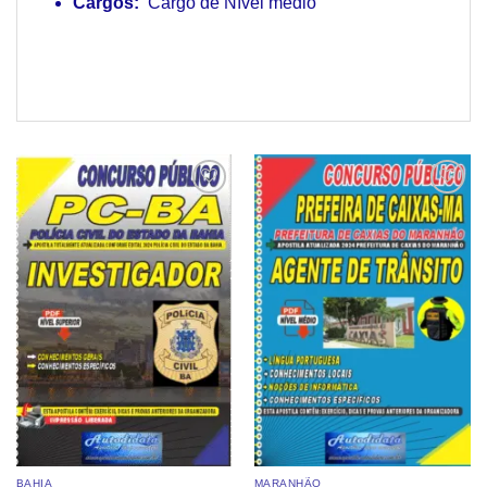
Cargos:
Cargo de Nível médio
Add to
Add to
wishlist
wishlist
BAHIA
MARANHÃO