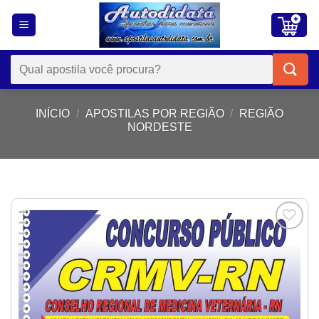
Skip
to
content
Pesquisar
por:
INÍCIO
/
APOSTILAS POR REGIÃO
/
REGIÃO
NORDESTE
Add to
wishlist