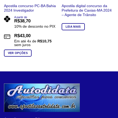
Apostila concurso PC-BA Bahia
Apostila digital concurso da
2024 Investigador
Prefeitura de Caxias-MA 2024
– Agente de Trânsito
A partir de
R$
38,70
10% de desconto no PIX
LEIA MAIS
R$
43,00
Em até
4
x de
R$
10,75
sem juros
VER OPÇÕES
Este
produto
tem
várias
variantes.
As
opções
podem
ser
escolhidas
na