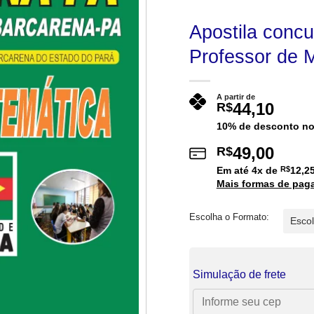
Apostila conc
Professor de 
A partir de
44,10
R$
10% de desconto no
49,00
R$
Em até
4
x de
R$
12,2
Mais formas de pag
Escolha o Formato:
Simulação de frete