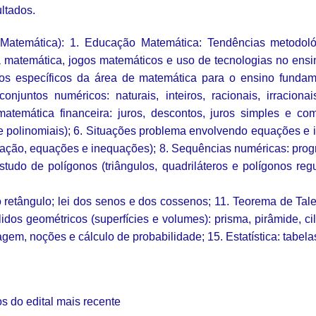
ltados.
mática): 1. Educação Matemática: Tendências metodológi
a matemática, jogos matemáticos e uso de tecnologias no e
os específicos da área de matemática para o ensino fundame
njuntos numéricos: naturais, inteiros, racionais, irraciona
temática financeira: juros, descontos, juros simples e com
a e polinomiais); 6. Situações problema envolvendo equações e
ração, equações e inequações); 8. Sequências numéricas: prog
udo de polígonos (triângulos, quadriláteros e polígonos regu
o retângulo; lei dos senos e dos cossenos; 11. Teorema de Tale
dos geométricos (superfícies e volumes): prisma, pirâmide, cil
agem, noções e cálculo de probabilidade; 15. Estatística: tabela
 do edital mais recente