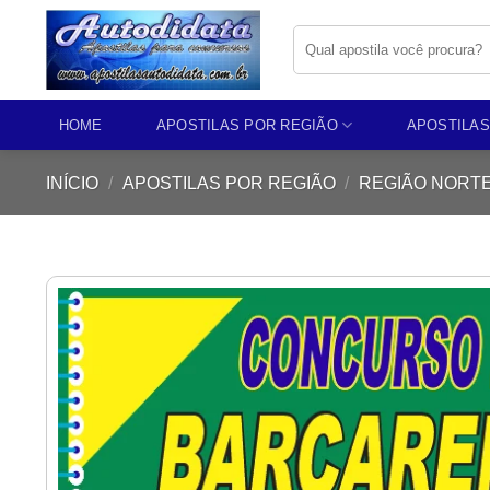
Skip
Pesquisar
to
por:
content
HOME
APOSTILAS POR REGIÃO
APOSTILAS
INÍCIO
/
APOSTILAS POR REGIÃO
/
REGIÃO NORT