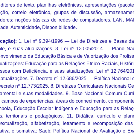
tores de texto, planilhas eletrônicas, apresentações (pacote M
gação, correio eletrônico, grupos de discussão, armazenam
dores: noções básicas de redes de computadores, LAN, MAN
ade, Autenticidade, Disponibilidade.
cação):
1. Lei nº 9.394/1996 — Lei de Diretrizes e Bases da
e, e suas atualizações. 3. Lei nº 13.005/2014 — Plano Nac
volvimento da Educação Básica e de Valorização dos Profiss
ualizações: Educação para as Relações Étnico-Raciais, História 
ssoa com Deficiência, e suas atualizações; Lei nº 12.764/20
 atualizações. 7. Decreto nº 12.686/2025 — Política Nacional
ecreto nº 12.773/2025. 8. Diretrizes Curriculares Nacionais Ge
ndamental e suas modalidades. 9. Base Nacional Comum Curr
, campos de experiências, áreas do conhecimento, componente
ola, Educação Escolar Indígena e Educação para as Relações
ais, territoriais e pedagógicos. 11. Didática, currículo e p
ontextualização, alfabetização, letramento e recomposição d
rmativa e somativa; Saeb; Política Nacional de Avaliação e 