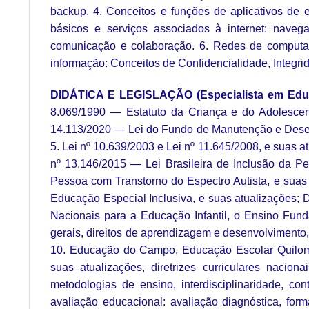
backup. 4. Conceitos e funções de aplicativos de edi
básicos e serviços associados à internet: nave
comunicação e colaboração. 6. Redes de computa
informação: Conceitos de Confidencialidade, Integrid
DIDÁTICA E LEGISLAÇÃO (Especialista em Edu
8.069/1990 — Estatuto da Criança e do Adolescent
14.113/2020 — Lei do Fundo de Manutenção e Desen
5. Lei nº 10.639/2003 e Lei nº 11.645/2008, e suas at
nº 13.146/2015 — Lei Brasileira de Inclusão da Pe
Pessoa com Transtorno do Espectro Autista, e suas
Educação Especial Inclusiva, e suas atualizações; D
Nacionais para a Educação Infantil, o Ensino Fu
gerais, direitos de aprendizagem e desenvolvimento
10. Educação do Campo, Educação Escolar Quilomb
suas atualizações, diretrizes curriculares nacion
metodologias de ensino, interdisciplinaridade, c
avaliação educacional: avaliação diagnóstica, fo