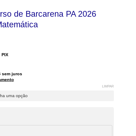
urso de Barcarena PA 2026
Matemática
 PIX
5
sem juros
amento
LIMPAR