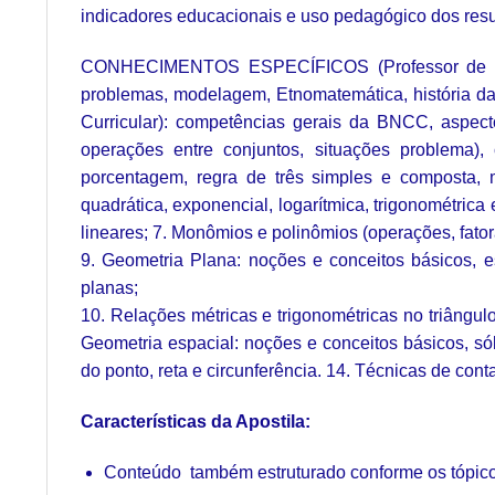
indicadores educacionais e uso pedagógico dos resu
CONHECIMENTOS ESPECÍFICOS (Professor de Mate
problemas, modelagem, Etnomatemática, história d
Curricular): competências gerais da BNCC, aspect
operações entre conjuntos, situações problema), co
porcentagem, regra de três simples e composta, ma
quadrática, exponencial, logarítmica, trigonométric
lineares; 7. Monômios e polinômios (operações, fato
9. Geometria Plana: noções e conceitos básicos, est
planas;
10. Relações métricas e trigonométricas no triângul
Geometria espacial: noções e conceitos básicos, sóli
do ponto, reta e circunferência. 14. Técnicas de cont
Características da Apostila:
Conteúdo também estruturado conforme os tópicos