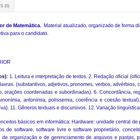
S (0)
sor de Matemática.
Material atualizado, organizado de forma d
tiva para o candidato.
RIOR
os):
1. Leitura e interpretação de textos. 2. Redação oficial (ofí
alavras. (substantivos, adjetivos, pronomes, verbos, advérbios, c
ão, orações coordenadas e subordinadas). 6. Concordância, re
nonímia, antonímia, polissemia, coerência e coesão textual). 
. 11. Gêneros textuais e discursivos. 12. Variação linguística e
nceitos básicos em informática: Hardware: unidade central de p
 de software, software livre e software proprietário, conce
s de organização e de gerenciamento de arquivos e pastas, p