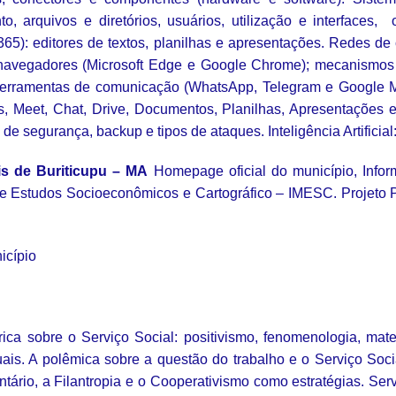
, arquivos e diretórios, usuários, utilização e interfaces,
 365): editores de textos, planilhas e apresentações. Redes 
rnet: navegadores (Microsoft Edge e Google Chrome); mecanism
ras ferramentas de comunicação (WhatsApp, Telegram e Google
s, Meet, Chat, Drive, Documentos, Planilhas, Apresentações 
 segurança, backup e tipos de ataques. Inteligência Artificial
is de Buriticupu – MA
Homepage oficial do município, Info
de Estudos Socioeconômicos e Cartográfico – IMESC. Projet
icípio
rica sobre o Serviço Social: positivismo, fenomenologia, mat
uais. A polêmica sobre a questão do trabalho e o Serviço Soci
tário, a Filantropia e o Cooperativismo como estratégias. Ser