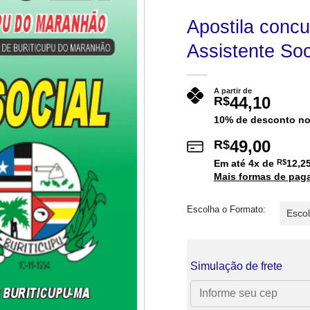
Apostila concu
Assistente Soc
A partir de
44,10
R$
10% de desconto no
49,00
R$
Em até
4
x de
R$
12,2
Mais formas de pag
Escolha o Formato:
Simulação de frete