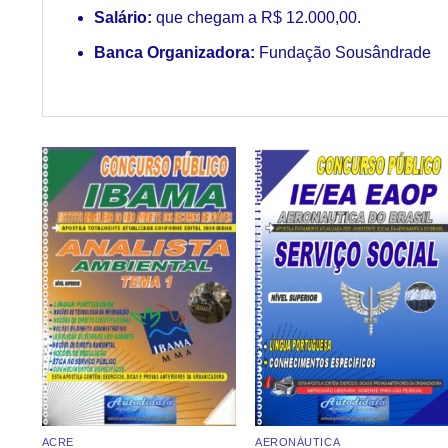
Salário:
que chegam a R$ 12.000,00.
Banca Organizadora:
Fundação Sousândrade
Add to
Add to
wishlist
wishlist
ACRE
AERONÁUTICA