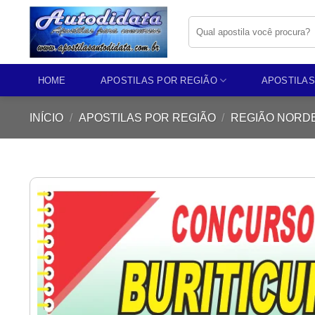
Skip
Pesquisar
to
por:
content
HOME
APOSTILAS POR REGIÃO
APOSTILAS
INÍCIO
/
APOSTILAS POR REGIÃO
/
REGIÃO NORD