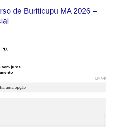
rso de Buriticupu MA 2026 –
ial
 PIX
5
sem juros
amento
LIMPAR