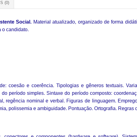
S (0)
tente Social.
Material atualizado, organizado de forma didá
 o candidato.
de: coesão e coerência. Tipologias e gêneros textuais. Varia
e do período simples. Sintaxe do período composto: coordenaç
al, regência nominal e verbal. Figuras de linguagem. Emprego
mia, polissemia e ambiguidade. Pontuação. Ortografia. Regras 
pos, conectores e componentes (hardware e software). Siste