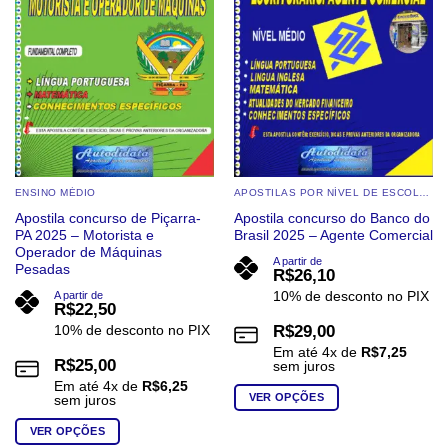
ENSINO MÉDIO
APOSTILAS POR NÍVEL DE ESCOLARIDADE
Apostila concurso de Piçarra-
Apostila concurso do Banco do
PA 2025 – Motorista e
Brasil 2025 – Agente Comercial
Operador de Máquinas
A partir de
Pesadas
R$
26,10
10% de desconto no PIX
A partir de
R$
22,50
10% de desconto no PIX
R$
29,00
Em até
4
x de
R$
7,25
R$
25,00
sem juros
Em até
4
x de
R$
6,25
VER OPÇÕES
sem juros
Este
VER OPÇÕES
produto