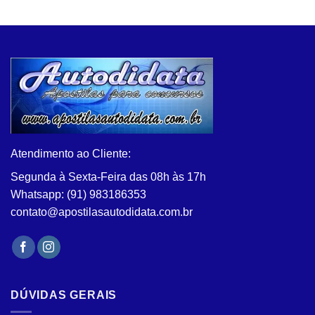
Este
tem
produto
várias
tem
variantes.
várias
As
variantes.
opções
As
podem
opções
ser
podem
escolhidas
ser
na
escolhidas
página
na
Atendimento ao Cliente:
do
página
produto
Segunda à Sexta-Feira das 08h às 17h
do
Whatsapp: (91) 983186353
produto
contato@apostilasautodidata.com.br
DÚVIDAS GERAIS