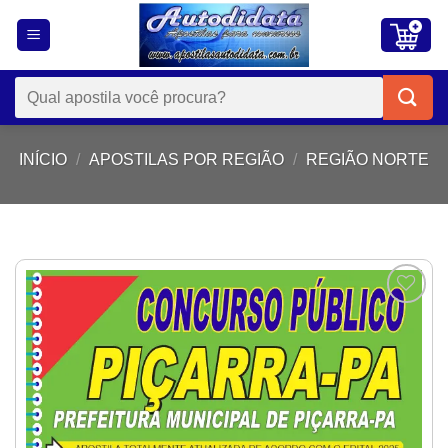
Skip
to
content
Pesquisar
por:
INÍCIO
/
APOSTILAS POR REGIÃO
/
REGIÃO NORTE
Add to
wishlist