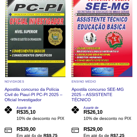
Add to
Add to
wishlist
wishlist
NOVIDADES
ENSINO MÉDIO
Apostila concurso da Polícia
Apostila concurso SEE-MG
Civil do Piauí-PI PC-PI 2025 –
2025 – ASSISTENTE
Oficial Investigador
TÉCNICO
A partir de
A partir de
R$
35,10
R$
26,10
10% de desconto no PIX
10% de desconto no PIX
R$
39,00
R$
29,00
Em até
4
x de
R$
9,75
Em até
4
x de
R$
7,25