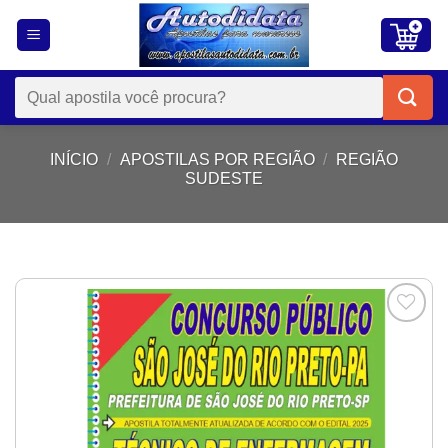
Skip
to
content
Pesquisar
por:
INÍCIO
/
APOSTILAS POR REGIÃO
/
REGIÃO
SUDESTE
Add to
wishlist