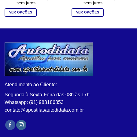
sem juros
sem juros
VER OPÇÕES
VER OPÇÕES
Este
Este
produto
produto
tem
tem
várias
várias
variantes.
variantes.
As
As
opções
opções
podem
podem
ser
ser
escolhidas
escolhidas
na
na
Atendimento ao Cliente:
página
página
Segunda à Sexta-Feira das 08h às 17h
do
do
Whatsapp: (91) 983186353
produto
produto
contato@apostilasautodidata.com.br