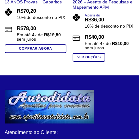
13 ANOS Provas + Gabaritos
2026 – Agente de Pesquisas e
Mapeamento APM
R$
70,20
A partir de
10% de desconto no PIX
R$
36,00
10% de desconto no PIX
R$
78,00
Em até
4
x de
R$
19,50
R$
40,00
sem juros
Em até
4
x de
R$
10,00
sem juros
COMPRAR AGORA
VER OPÇÕES
Este
produto
tem
várias
variantes.
As
opções
podem
ser
escolhidas
na
Atendimento ao Cliente:
página