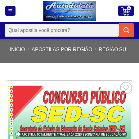
Skip
to
content
Pesquisar
por:
INÍCIO
/
APOSTILAS POR REGIÃO
/
REGIÃO SUL
Add to
wishlist