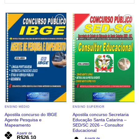
Add to
Add to
wishlist
wishlist
ENSINO MÉDIO
ENSINO SUPERIOR
Apostila concurso do IBGE
Apostila concurso Secretaria
Agente Pesquisa e
Educação Santa Catarina –
Mapeamento
SED/SC 2026 – Consultor
Educacional
A partir de
R$
26,10
A partir de