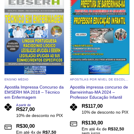
Add to
Add to
wishlist
wishlist
ENSINO MÉDIO
APOSTILAS POR NÍVEL DE ESCOLARIDADE
Apostila Impressa Concurso da
Apostila impressa concurso de
EMSERH MA 2018 – Técnico
Barreirinhas-MA 2024 –
em Enfermagem
Professor Educação Infantil
A partir de
R$
117,00
R$
27,00
10% de desconto no PIX
10% de desconto no PIX
R$
130,00
R$
30,00
Em até
4
x de
R$
32,50
Em até
4
x de
R$
7,50
sem juros