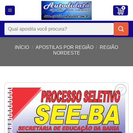
Skip
to
content
Pesquisar
por:
INÍCIO
/
APOSTILAS POR REGIÃO
/
REGIÃO
NORDESTE
Add to
wishlist