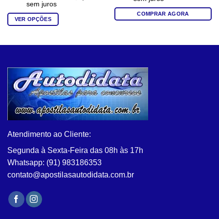
sem juros
COMPRAR AGORA
VER OPÇÕES
Este
produto
tem
várias
variantes.
As
opções
podem
ser
escolhidas
na
Atendimento ao Cliente:
página
Segunda à Sexta-Feira das 08h às 17h
do
Whatsapp: (91) 983186353
produto
contato@apostilasautodidata.com.br