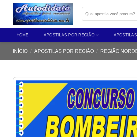
Skip
Pesquisar
to
por:
content
HOME
APOSTILAS POR REGIÃO
APOSTILAS
INÍCIO
/
APOSTILAS POR REGIÃO
/
REGIÃO NORD