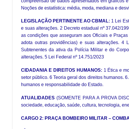
compreensão de dados apresentados em gráficos e t
Noções de estatística: média, moda, mediana e desv
LEGISLAÇÃO PERTINENTE AO CBMAL:
1 Lei Est
e suas alterações. 2 Decreto estadual nº 37.042/1996
as condições que asseguram aos Oficiais e Praças d
adota outras providências) e suas alterações. 4
Subtenentes da ativa da Polícia Militar e do Corp
alterações. 5 Lei Federal nº 14.751/2023
CIDADANIA E DIREITOS HUMANOS:
1 Ética e mor
setor público. 6 Teoria geral dos direitos humanos. 6
humanos e responsabilidade do Estado.
ATUALIDADES
(SOMENTE PARA A PROVA DISCURSIVA
sociedade, educação, saúde, cultura, tecnologia, ene
CARGO 2: PRAÇA BOMBEIRO MILITAR – COMB