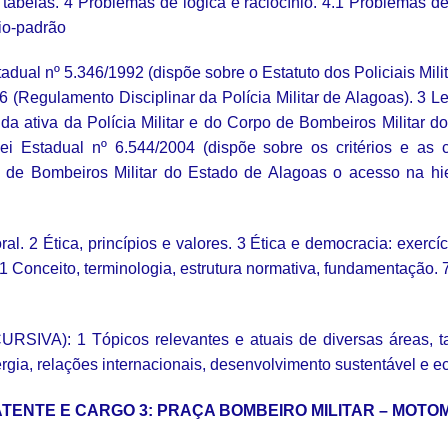
abelas. 4 Problemas de lógica e raciocínio. 4.1 Problemas de
io-padrão
adual nº 5.346/1992 (dispõe sobre o Estatuto dos Policiais Mil
 (Regulamento Disciplinar da Polícia Militar de Alagoas). 3 Le
a ativa da Polícia Militar e do Corpo de Bombeiros Militar do
 Lei Estadual nº 6.544/2004 (dispõe sobre os critérios e 
o de Bombeiros Militar do Estado de Alagoas o acesso na hier
al. 2 Ética, princípios e valores. 3 Ética e democracia: exercí
.1 Conceito, terminologia, estrutura normativa, fundamentação. 
): 1 Tópicos relevantes e atuais de diversas áreas, tais 
rgia, relações internacionais, desenvolvimento sustentável e ec
ATENTE E CARGO 3: PRAÇA BOMBEIRO MILITAR – MOT