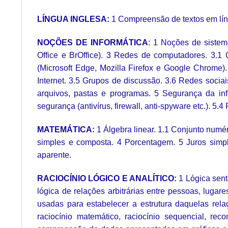
LÍNGUA INGLESA:
1 Compreensão de textos em líng
NOÇÕES DE INFORMÁTICA
: 1 Noções de sistem
Office e BrOffice). 3 Redes de computadores. 3.1 
(Microsoft Edge, Mozilla Firefox e Google Chrome).
Internet. 3.5 Grupos de discussão. 3.6 Redes soci
arquivos, pastas e programas. 5 Segurança da inf
segurança (antivírus, firewall, anti-spyware etc.).
MATEMÁTICA:
1 Álgebra linear. 1.1 Conjunto numér
simples e composta. 4 Porcentagem. 5 Juros simples
aparente.
RACIOCÍNIO LÓGICO E ANALÍTICO:
1 Lógica sent
lógica de relações arbitrárias entre pessoas, lugar
usadas para estabelecer a estrutura daquelas relaç
raciocínio matemático, raciocínio sequencial, re