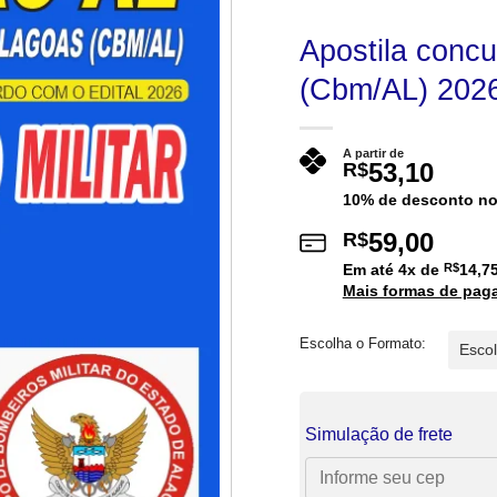
Apostila concu
(Cbm/AL) 2026
A partir de
53,10
R$
10% de desconto no
59,00
R$
Em até
4
x de
R$
14,7
Mais formas de pag
Escolha o Formato:
Simulação de frete