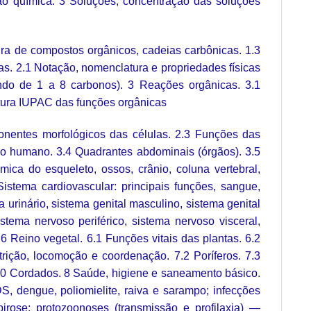
o química. 3 Soluções, concentração das soluções
ura de compostos orgânicos, cadeias carbônicas. 1.3
as. 2.1 Notação, nomenclatura e propriedades físicas
tendo de 1 a 8 carbonos). 3 Reações orgânicas. 3.1
tura IUPAC das funções orgânicas
ponentes morfológicos das células. 2.3 Funções das
orpo humano. 3.4 Quadrantes abdominais (órgãos). 3.5
mica do esqueleto, ossos, crânio, coluna vertebral,
Sistema cardiovascular: principais funções, sangue,
urinário, sistema genital masculino, sistema genital
stema nervoso periférico, sistema nervoso visceral,
 6 Reino vegetal. 6.1 Funções vitais das plantas. 6.2
utrição, locomoção e coordenação. 7.2 Poríferos. 7.3
7.10 Cordados. 8 Saúde, higiene e saneamento básico.
DS, dengue, poliomielite, raiva e sarampo; infecções
spirose; protozoonoses (transmissão e profilaxia) —