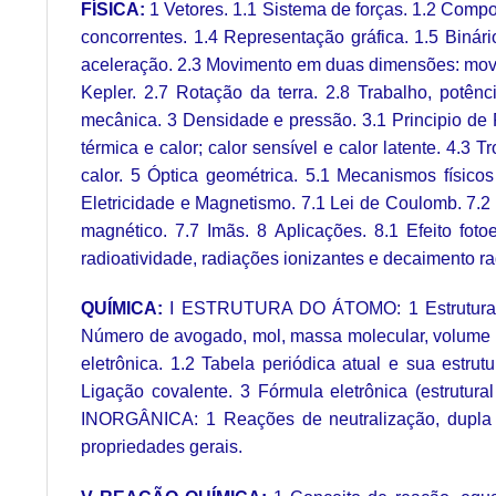
FÍSICA:
1 Vetores. 1.1 Sistema de forças. 1.2 Compo
concorrentes. 1.4 Representação gráfica. 1.5 Binár
aceleração. 2.3 Movimento em duas dimensões: movime
Kepler. 2.7 Rotação da terra. 2.8 Trabalho, potên
mecânica. 3 Densidade e pressão. 3.1 Principio de P
térmica e calor; calor sensível e calor latente. 4.
calor. 5 Óptica geométrica. 5.1 Mecanismos físico
Eletricidade e Magnetismo. 7.1 Lei de Coulomb. 7.2 Co
magnético. 7.7 Imãs. 8 Aplicações. 8.1 Efeito foto
radioatividade, radiações ionizantes e decaimento ra
QUÍMICA:
I ESTRUTURA DO ÁTOMO: 1 Estrutura atô
Número de avogado, mol, massa molecular, volu
eletrônica. 1.2 Tabela periódica atual e sua estru
Ligação covalente. 3 Fórmula eletrônica (estrutu
INORGÂNICA: 1 Reações de neutralização, dupla tro
propriedades gerais.