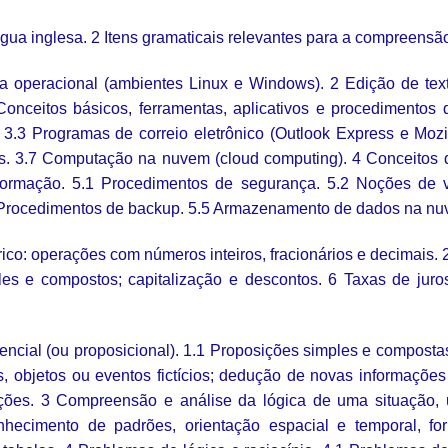
ua inglesa. 2 Itens gramaticais relevantes para a compreensã
a operacional (ambientes Linux e Windows). 2 Edição de text
Conceitos básicos, ferramentas, aplicativos e procedimentos 
 3.3 Programas de correio eletrônico (Outlook Express e Mozi
ais. 3.7 Computação na nuvem (cloud computing). 4 Conceitos
ormação. 5.1 Procedimentos de segurança. 5.2 Noções de vír
 5.4 Procedimentos de backup. 5.5 Armazenamento de dados na nu
ico: operações com números inteiros, fracionários e decimais. 
 e compostos; capitalização e descontos. 6 Taxas de juros: 
encial (ou proposicional). 1.1 Proposições simples e compostas
es, objetos ou eventos fictícios; dedução de novas informaçõ
ões. 3 Compreensão e análise da lógica de uma situação, uti
conhecimento de padrões, orientação espacial e temporal, f