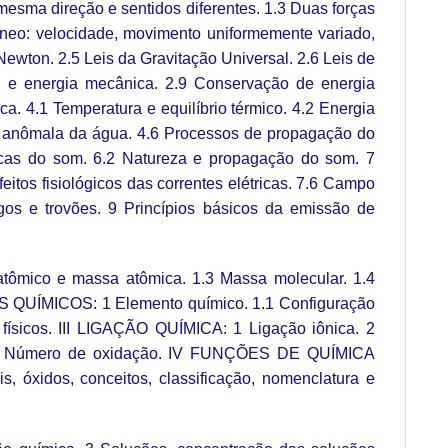
mesma direção e sentidos diferentes. 1.3 Duas forças
líneo: velocidade, movimento uniformemente variado,
ewton. 2.5 Leis da Gravitação Universal. 2.6 Leis de
ial e energia mecânica. 2.9 Conservação de energia
a. 4.1 Temperatura e equilíbrio térmico. 4.2 Energia
ação anômala da água. 4.6 Processos de propagação do
ógicas do som. 6.2 Natureza e propagação do som. 7
feitos fisiológicos das correntes elétricas. 7.6 Campo
pagos e trovões. 9 Princípios básicos da emissão de
ômico e massa atômica. 1.3 Massa molecular. 1.4
QUÍMICOS: 1 Elemento químico. 1.1 Configuração
s físicos. III LIGAÇÃO QUÍMICA: 1 Ligação iônica. 2
cias. 4 Número de oxidação. IV FUNÇÕES DE QUÍMICA
, óxidos, conceitos, classificação, nomenclatura e