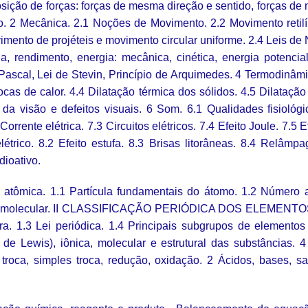
sição de forças: forças de mesma direção e sentido, forças de 
io. 2 Mecânica. 2.1 Noções de Movimento. 2.2 Movimento reti
nto de projéteis e movimento circular uniforme. 2.4 Leis de N
cia, rendimento, energia: mecânica, cinética, energia potenc
ascal, Lei de Stevin, Princípio de Arquimedes. 4 Termodinâmic
3 Trocas de calor. 4.4 Dilatação térmica dos sólidos. 4.5 Dilat
s da visão e defeitos visuais. 6 Som. 6.1 Qualidades fisiol
rrente elétrica. 7.3 Circuitos elétricos. 7.4 Efeito Joule. 7.5 E
elétrico. 8.2 Efeito estufa. 8.3 Brisas litorâneas. 8.4 Relâm
dioativo.
mica. 1.1 Partícula fundamentais do átomo. 1.2 Número at
me molecular. II CLASSIFICAÇÃO PERIÓDICA DOS ELEMENTOS 
tura. 1.3 Lei periódica. 1.4 Principais subgrupos de elemento
ral de Lewis), iônica, molecular e estrutural das substân
ca, simples troca, redução, oxidação. 2 Ácidos, bases, sais