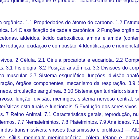
ção química, reagente e produto. Balanceamento de equaçã
a orgânica. 1.1 Propriedades do átomo do carbono. 1.2 Estrut
ca. 1.4 Classificação de cadeia carbônica. 2 Funções orgânic
, cetonas, aldeídos, ácido carboxílicos, amina e amida (con
de redução, oxidação e combustão. 4 Identificação e nomencla
 vivos. 2 Célula. 2.1 Célula procariota e eucariota. 2.2 Com
as. 3.1 Fisiologia. 3.2 Posição anatômica. 3.3 Divisões do c
a muscular. 3.7 Sistema esquelético: funções, divisão anatô
spiração, órgãos componentes, mecanismo da respiração. 3.9 
eos, circulação sanguínea. 3.10 Sistema geniturinário: sistema 
rvoso: função, divisão, meninges, sistema nervoso central, si
rísticas estruturais e funcionais. 5 Evolução dos seres vivos.
s. 7 Reino Animal. 7.1 Características gerais, reprodução, n
dermos. 7.7 Nematelmintos. 7.8 Platelmintos. 7.9 Anelídeos. 
idas transmissíveis: viroses (transmissão e profilaxia) — AI
se, sífilis, meningite meningocócica, cólera, tétano e lepto