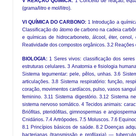
V REAÇÃO QUÍMICA:
1 Conceito de reação, equa
(grama/litro e mol/litro).
VI QUÍMICA DO CARBONO:
1 Introdução a químic
Classificação do átomo de carbono na cadeia carbôni
e químicas de hidrocarboneto, álcool, éter, cenol
Reatividade dos compostos orgânicos. 3.2 Reações 
BIOLOGIA:
1 Seres vivos: classificação dos seres
estruturas celulares. 3 Anatomia e fisiologia human
Sistema tegumentar: pele, pêlos, unhas. 3.6 Sistem
articulações. 3.8 Sistema respiratório: função, re
coração, movimentos cardíacos, pulso, vasos sanguín
feminino. 3.11 Sistema digestório. 3.12 Sistema ne
sistema nervoso somático. 4 Tecidos animais: caracte
Briófitas, pteridófitas, gimnospermas e angiosperma
Cnidários. 7.4 Artrópodes. 7.5 Moluscos. 7.6 Equino
8.1 Princípios básicos de saúde. 8.2 Doenças adquir
bacterianas (transmissão e profilaxia) — tuberculo