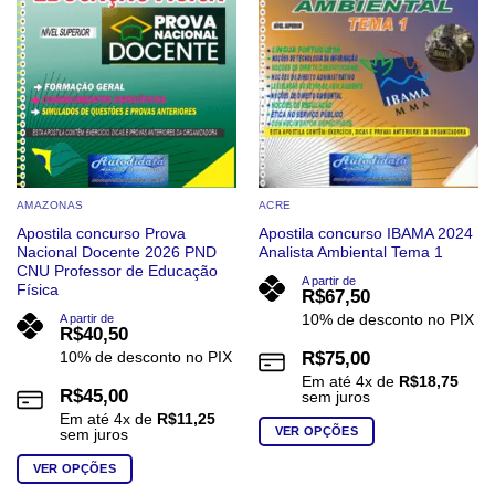
AMAZONAS
ACRE
Apostila concurso Prova
Apostila concurso IBAMA 2024
Nacional Docente 2026 PND
Analista Ambiental Tema 1
CNU Professor de Educação
A partir de
Física
R$
67,50
10% de desconto no PIX
A partir de
R$
40,50
10% de desconto no PIX
R$
75,00
Em até
4
x de
R$
18,75
R$
45,00
sem juros
Em até
4
x de
R$
11,25
VER OPÇÕES
sem juros
Este
VER OPÇÕES
produto
Este