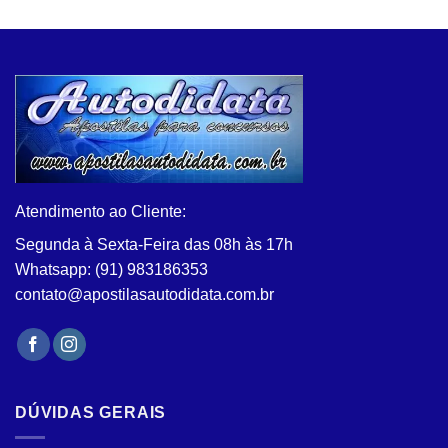
tem
produto
várias
tem
variantes.
várias
As
variantes.
opções
As
podem
opções
ser
podem
escolhidas
ser
na
escolhidas
página
na
Atendimento ao Cliente:
do
página
produto
Segunda à Sexta-Feira das 08h às 17h
do
Whatsapp: (91) 983186353
produto
contato@apostilasautodidata.com.br
DÚVIDAS GERAIS