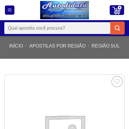
Skip
to
content
Pesquisar
por:
INÍCIO
/
APOSTILAS POR REGIÃO
/
REGIÃO SUL
Add to
wishlist