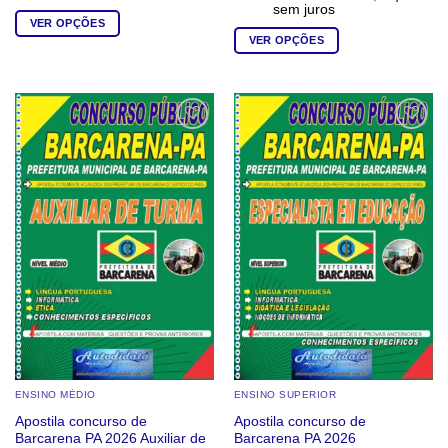
sem juros
VER OPÇÕES
VER OPÇÕES
Este
Este
produto
produto
tem
tem
várias
várias
variantes.
Add to
Add to
wishlist
wishlist
variantes.
As
As
opções
opções
podem
podem
ser
ser
escolhidas
escolhidas
na
na
página
página
do
do
produto
produto
ENSINO MÉDIO
ENSINO SUPERIOR
Apostila concurso de
Apostila concurso de
Barcarena PA 2026 Auxiliar de
Barcarena PA 2026