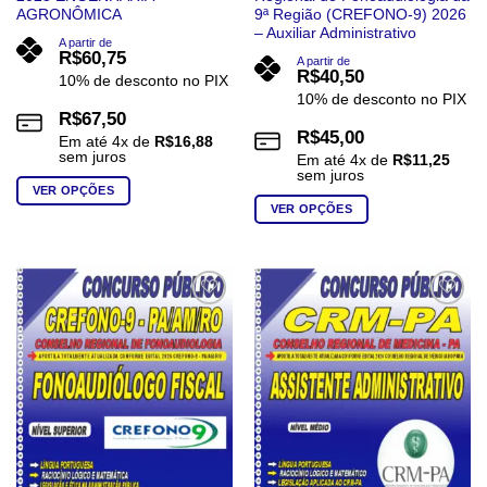
AGRONÔMICA
9ª Região (CREFONO-9) 2026
– Auxiliar Administrativo
A partir de
R$
60,75
A partir de
R$
40,50
10% de desconto no PIX
10% de desconto no PIX
R$
67,50
R$
45,00
Em até
4
x de
R$
16,88
sem juros
Em até
4
x de
R$
11,25
sem juros
VER OPÇÕES
VER OPÇÕES
Este
Este
produto
produto
tem
tem
várias
várias
variantes.
Add to
Add to
wishlist
wishlist
variantes.
As
As
opções
opções
podem
podem
ser
ser
escolhidas
escolhidas
na
na
página
página