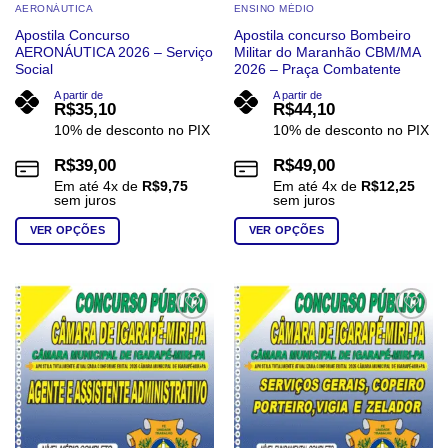
AERONÁUTICA
ENSINO MÉDIO
Apostila Concurso
Apostila concurso Bombeiro
AERONÁUTICA 2026 – Serviço
Militar do Maranhão CBM/MA
Social
2026 – Praça Combatente
A partir de
A partir de
R$
35,10
R$
44,10
10% de desconto no PIX
10% de desconto no PIX
R$
39,00
R$
49,00
Em até
4
x de
R$
9,75
Em até
4
x de
R$
12,25
sem juros
sem juros
VER OPÇÕES
VER OPÇÕES
Este
Este
produto
produto
tem
tem
várias
várias
Add to
Add to
wishlist
wishlist
variantes.
variantes.
As
As
opções
opções
podem
podem
ser
ser
escolhidas
escolhidas