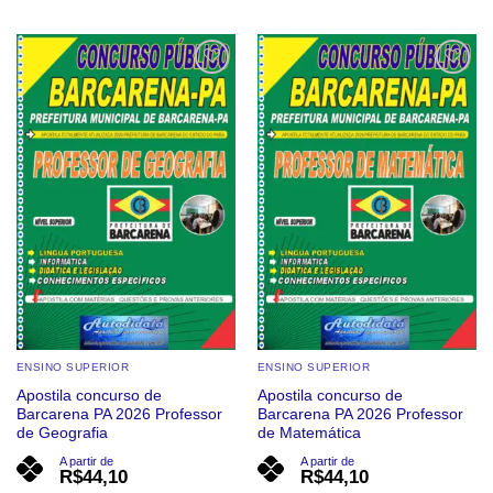
Este
Este
produto
produto
tem
tem
várias
várias
Add to
Add to
wishlist
wishlist
variantes.
variantes.
As
As
opções
opções
podem
podem
ser
ser
escolhidas
escolhidas
na
na
página
página
do
do
produto
produto
ENSINO SUPERIOR
ENSINO SUPERIOR
Apostila concurso de
Apostila concurso de
Barcarena PA 2026 Professor
Barcarena PA 2026 Professor
de Geografia
de Matemática
A partir de
A partir de
R$
44,10
R$
44,10