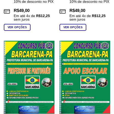
10% de desconto no PIX
10% de desconto no PIX
R$
49,00
R$
49,00
Em até
4
x de
R$
12,25
Em até
4
x de
R$
12,25
sem juros
sem juros
VER OPÇÕES
VER OPÇÕES
Este
Este
produto
produto
tem
tem
várias
várias
Add to
Add to
wishlist
wishlist
variantes.
variantes.
As
As
opções
opções
podem
podem
ser
ser
escolhidas
escolhidas
na
na
página
página
do
do
produto
produto