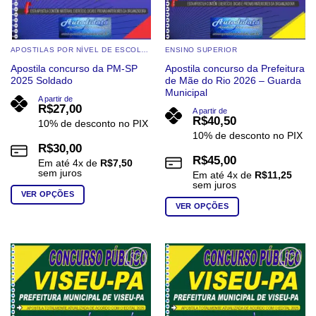
produto
produto
APOSTILAS POR NÍVEL DE ESCOLARIDADE
ENSINO SUPERIOR
Apostila concurso da PM-SP
Apostila concurso da Prefeitura
2025 Soldado
de Mãe do Rio 2026 – Guarda
Municipal
A partir de
R$
27,00
A partir de
R$
40,50
10% de desconto no PIX
10% de desconto no PIX
R$
30,00
R$
45,00
Em até
4
x de
R$
7,50
sem juros
Em até
4
x de
R$
11,25
sem juros
VER OPÇÕES
VER OPÇÕES
Este
Este
produto
produto
tem
tem
várias
várias
variantes.
Add to
Add to
wishlist
wishlist
variantes.
As
As
opções
opções
podem