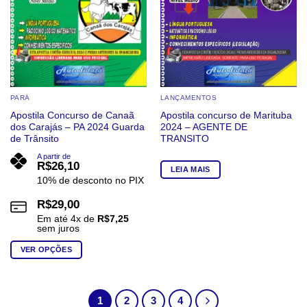
escolhidas
escolhidas
na
na
página
página
do
do
produto
produto
PARÁ
LANÇAMENTOS
Apostila Concurso de Canaã
Apostila concurso de Marituba
dos Carajás – PA 2024 Guarda
2024 – AGENTE DE
de Trânsito
TRANSITO
A partir de
R$
26,10
LEIA MAIS
10% de desconto no PIX
R$
29,00
Em até
4
x de
R$
7,25
sem juros
VER OPÇÕES
Este
produto
tem
1
2
3
4