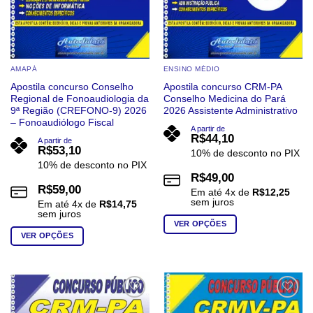
do
do
produto
produto
AMAPÁ
ENSINO MÉDIO
Apostila concurso Conselho
Apostila concurso CRM-PA
Regional de Fonoaudiologia da
Conselho Medicina do Pará
9ª Região (CREFONO-9) 2026
2026 Assistente Administrativo
– Fonoaudiólogo Fiscal
A partir de
R$
44,10
A partir de
R$
53,10
10% de desconto no PIX
10% de desconto no PIX
R$
49,00
R$
59,00
Em até
4
x de
R$
12,25
sem juros
Em até
4
x de
R$
14,75
sem juros
VER OPÇÕES
VER OPÇÕES
Este
Este
produto
produto
tem
tem
várias
várias
variantes.
Add to
Add to
wishlist
wishlist
variantes.