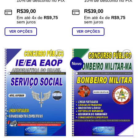
10% de desconto no PIX
10% de desconto no PIX
R$
39,00
R$
39,00
Em até
4
x de
R$
9,75
Em até
4
x de
R$
9,75
sem juros
sem juros
VER OPÇÕES
VER OPÇÕES
Este
Este
produto
produto
tem
tem
várias
várias
Add to
Add to
Novo
wishlist
wishlist
variantes.
variantes.
As
As
opções
opções
podem
podem
ser
ser
escolhidas
escolhidas
na
na
página
página
do
do
produto
produto