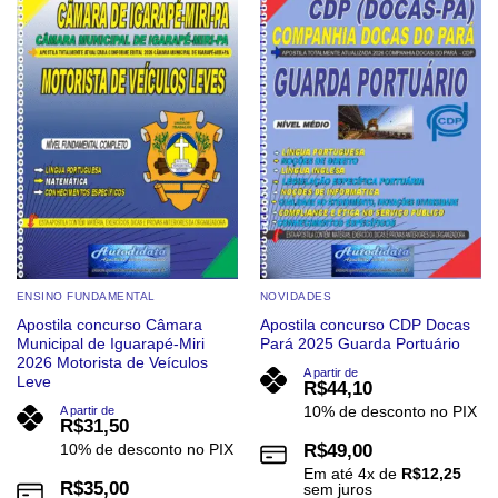
Add to
Add to
wishlist
wishlist
variantes.
variantes.
As
As
opções
opções
podem
podem
ser
ser
escolhidas
escolhidas
na
na
página
página
do
do
produto
produto
ENSINO FUNDAMENTAL
NOVIDADES
Apostila concurso Câmara
Apostila concurso CDP Docas
Municipal de Iguarapé-Miri
Pará 2025 Guarda Portuário
2026 Motorista de Veículos
A partir de
Leve
R$
44,10
10% de desconto no PIX
A partir de
R$
31,50
10% de desconto no PIX
R$
49,00
Em até
4
x de
R$
12,25
R$
35,00
sem juros