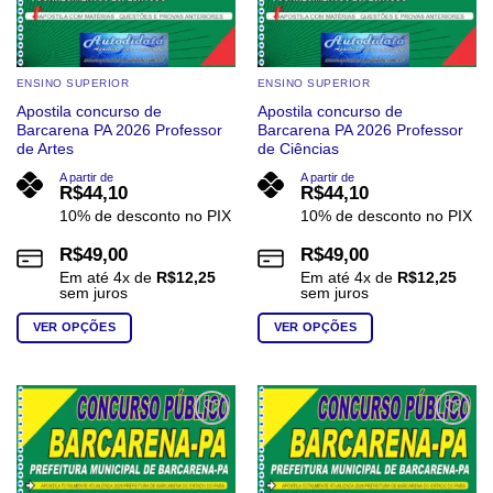
produto
produto
ENSINO SUPERIOR
ENSINO SUPERIOR
Apostila concurso de
Apostila concurso de
Barcarena PA 2026 Professor
Barcarena PA 2026 Professor
de Artes
de Ciências
A partir de
A partir de
R$
44,10
R$
44,10
10% de desconto no PIX
10% de desconto no PIX
R$
49,00
R$
49,00
Em até
4
x de
R$
12,25
Em até
4
x de
R$
12,25
sem juros
sem juros
VER OPÇÕES
VER OPÇÕES
Este
Este
produto
produto
tem
tem
várias
várias
Add to
Add to
wishlist
wishlist
variantes.
variantes.
As
As
opções
opções