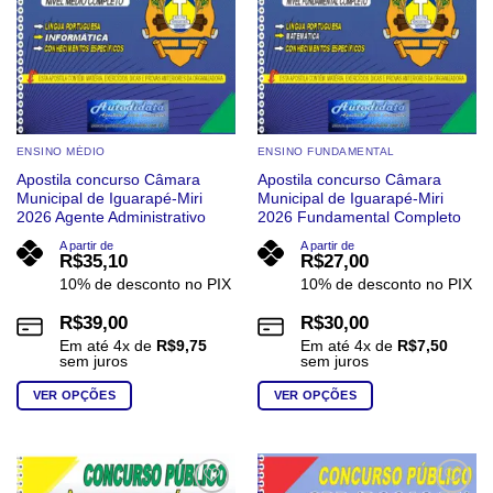
na
na
página
página
do
do
produto
produto
ENSINO MÉDIO
ENSINO FUNDAMENTAL
Apostila concurso Câmara
Apostila concurso Câmara
Municipal de Iguarapé-Miri
Municipal de Iguarapé-Miri
2026 Agente Administrativo
2026 Fundamental Completo
A partir de
A partir de
R$
35,10
R$
27,00
10% de desconto no PIX
10% de desconto no PIX
R$
39,00
R$
30,00
Em até
4
x de
R$
9,75
Em até
4
x de
R$
7,50
sem juros
sem juros
VER OPÇÕES
VER OPÇÕES
Este
Este
produto
produto
tem
tem
várias
várias