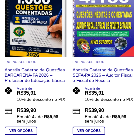
ENSINO SUPERIOR
ENSINO SUPERIOR
Apostila Caderno de Questões
Apostila Caderno de Questões
BARCARENA-PA 2026 –
SEFA-PA 2026 – Auditor Fiscal
Professor de Educação Básica
e Fiscal de Receita
A partir de
A partir de
R$
35,91
R$
35,91
10% de desconto no PIX
10% de desconto no PIX
R$
39,90
R$
39,90
Em até
4
x de
R$
9,98
Em até
4
x de
R$
9,98
sem juros
sem juros
VER OPÇÕES
VER OPÇÕES
Este
Este