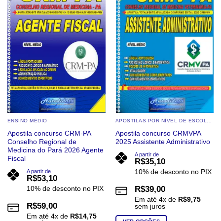
As
As
opções
opções
podem
podem
ser
ser
escolhidas
escolhidas
na
na
página
página
do
do
produto
produto
ENSINO MÉDIO
APOSTILAS POR NÍVEL DE ESCOLARIDADE
Apostila concurso CRM-PA
Apostila concurso CRMVPA
Conselho Regional de
2025 Assistente Administrativo
Medicina do Pará 2026 Agente
A partir de
Fiscal
R$
35,10
10% de desconto no PIX
A partir de
R$
53,10
10% de desconto no PIX
R$
39,00
Em até
4
x de
R$
9,75
R$
59,00
sem juros
Em até
4
x de
R$
14,75