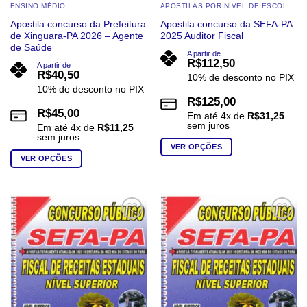
ENSINO MÉDIO
APOSTILAS POR NÍVEL DE ESCOLARIDADE
Apostila concurso da Prefeitura
Apostila concurso da SEFA-PA
de Xinguara-PA 2026 – Agente
2025 Auditor Fiscal
de Saúde
A partir de
R$
112,50
A partir de
R$
40,50
10% de desconto no PIX
10% de desconto no PIX
R$
125,00
R$
45,00
Em até
4
x de
R$
31,25
sem juros
Em até
4
x de
R$
11,25
sem juros
VER OPÇÕES
VER OPÇÕES
Este
Este
produto
produto
tem
tem
várias
várias
variantes.
Add to
Add to
wishlist
wishlist
variantes.
As
As
opções
opções
podem
podem
ser
ser
escolhidas
escolhidas
na