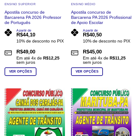
ENSINO SUPERIOR
ENSINO MÉDIO
Apostila concurso de
Apostila concurso de
Barcarena PA 2026 Professor
Barcarena PA 2026 Profissional
de Português
de Apoio Escolar
A partir de
A partir de
R$
44,10
R$
40,50
10% de desconto no PIX
10% de desconto no PIX
R$
49,00
R$
45,00
Em até
4
x de
R$
12,25
Em até
4
x de
R$
11,25
sem juros
sem juros
VER OPÇÕES
VER OPÇÕES
Este
Este
produto
produto
tem
tem
várias
várias
Add to
Add to
wishlist
wishlist
variantes.
variantes.
As
As
opções
opções
podem
podem
ser
ser