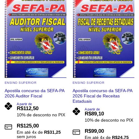
Add to
Add to
wishlist
wishlist
variantes.
variantes.
As
As
opções
opções
podem
podem
ser
ser
escolhidas
escolhidas
na
na
página
página
do
do
produto
produto
ENSINO SUPERIOR
ENSINO SUPERIOR
Apostila concurso da SEFA-PA
Apostila concurso da SEFA-PA
2026 Auditor Fiscal
2026 Fiscal de Receitas
Estaduais
A partir de
R$
112,50
A partir de
R$
89,10
10% de desconto no PIX
10% de desconto no PIX
R$
125,00
R$
99,00
Em até
4
x de
R$
31,25
sem juros
Em até
4
x de
R$
24,75