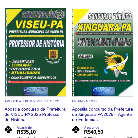
produto
produto
tem
tem
várias
várias
Add to
Add to
wishlist
wishlist
variantes.
variantes.
As
As
opções
opções
podem
podem
ser
ser
escolhidas
escolhidas
na
na
página
página
do
do
produto
produto
APOSTILAS POR NÍVEL DE ESCOLARIDADE
ENSINO MÉDIO
Apostila concurso da Prefeitura
Apostila concurso da Prefeitura
de VISEU-PA 2025 Professor
de Xinguara-PA 2026 – Agente
de História
de Endemias
A partir de
A partir de
R$
35,10
R$
40,50