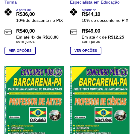
Turma
Especialista em Educação
A partir de
A partir de
R$
36,00
R$
44,10
10% de desconto no PIX
10% de desconto no PIX
R$
40,00
R$
49,00
Em até
4
x de
R$
10,00
Em até
4
x de
R$
12,25
sem juros
sem juros
VER OPÇÕES
VER OPÇÕES
Este
Este
produto
produto
tem
tem
várias
várias
Add to
Add to
wishlist
wishlist
variantes.
variantes.
As
As
opções
opções
podem
podem
ser
ser
escolhidas
escolhidas
na
na
página
página
do
do