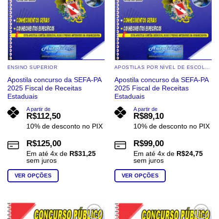
na
página
página
do
do
produto
produto
ENSINO SUPERIOR
APOSTILAS POR NÍVEL DE ESCOLARIDADE
Apostila concurso da SEFA-PA
Apostila concurso da SEFA-PA
2025 Fiscal de Receitas
2025 Fiscal de Receitas
Estaduais
Estaduais
A partir de
A partir de
R$
112,50
R$
89,10
10% de desconto no PIX
10% de desconto no PIX
R$
125,00
R$
99,00
Em até
4
x de
R$
31,25
Em até
4
x de
R$
24,75
sem juros
sem juros
VER OPÇÕES
VER OPÇÕES
Este
Este
produto
produto
tem
tem
várias
várias