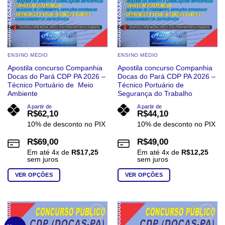
página
produto
do
produto
ENSINO MÉDIO
ENSINO MÉDIO
Apostila concurso Companhia
Apostila concurso Companhia
Docas do Pará CDP PA 2026 –
Docas do Pará CDP PA 2026 –
Técnico Portuário de Meio
Técnico Portuário de
Ambiente
Segurança do Trabalho
A partir de
A partir de
R$
62,10
R$
44,10
10% de desconto no PIX
10% de desconto no PIX
R$
69,00
R$
49,00
Em até
4
x de
R$
17,25
Em até
4
x de
R$
12,25
sem juros
sem juros
VER OPÇÕES
VER OPÇÕES
Este
Este
produto
produto
tem
tem
várias
várias
Add to
Add to