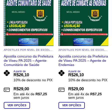
podem
ser
ser
escolhidas
escolhidas
na
na
página
página
do
do
produto
produto
APOSTILAS POR NÍVEL DE ESCOLARIDADE
APOSTILAS POR NÍVEL DE ESCOLARIDADE
Apostila concurso da Prefeitura
Apostila concurso da Prefeitura
de Viseu PA 2025 – Agente
de Viseu PA 2025 – Agente de
Comunitário de Saúde
Endemias
A partir de
A partir de
R$
26,10
R$
26,10
10% de desconto no PIX
10% de desconto no PIX
R$
29,00
R$
29,00
Em até
4
x de
R$
7,25
Em até
4
x de
R$
7,25
sem juros
sem juros
VER OPÇÕES
VER OPÇÕES
Este
Este