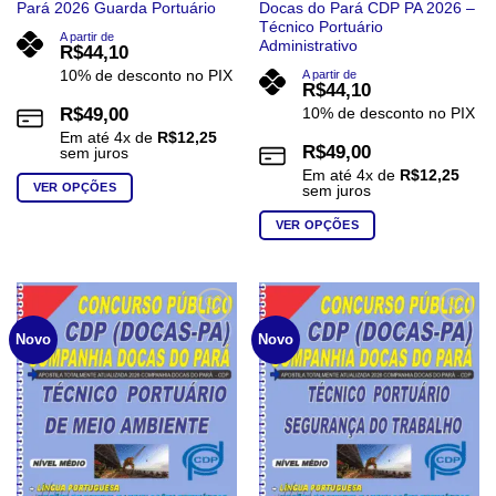
Pará 2026 Guarda Portuário
Docas do Pará CDP PA 2026 –
Técnico Portuário
A partir de
Administrativo
R$
44,10
10% de desconto no PIX
A partir de
R$
44,10
R$
49,00
10% de desconto no PIX
Em até
4
x de
R$
12,25
R$
49,00
sem juros
Em até
4
x de
R$
12,25
VER OPÇÕES
sem juros
Este
VER OPÇÕES
produto
Este
tem
produto
várias
tem
variantes.
várias
Add to
Add to
As
Novo
Novo
wishlist
wishlist
variantes.
opções
As
podem
opções
ser
podem
escolhidas
ser
na
escolhidas
página
na
do