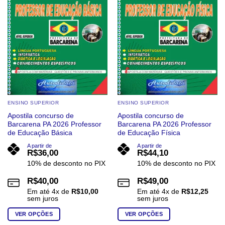
podem
podem
ser
ser
escolhidas
escolhidas
na
na
página
página
do
do
produto
produto
ENSINO SUPERIOR
ENSINO SUPERIOR
Apostila concurso de
Apostila concurso de
Barcarena PA 2026 Professor
Barcarena PA 2026 Professor
de Educação Básica
de Educação Física
A partir de
A partir de
R$
36,00
R$
44,10
10% de desconto no PIX
10% de desconto no PIX
R$
40,00
R$
49,00
Em até
4
x de
R$
10,00
Em até
4
x de
R$
12,25
sem juros
sem juros
VER OPÇÕES
VER OPÇÕES