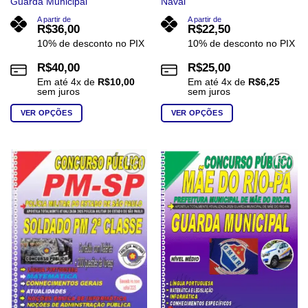
Guarda Municipal
Naval
A partir de
A partir de
R$
36,00
R$
22,50
10% de desconto no PIX
10% de desconto no PIX
R$
40,00
R$
25,00
Em até
4
x de
R$
10,00
Em até
4
x de
R$
6,25
sem juros
sem juros
VER OPÇÕES
VER OPÇÕES
Este
Este
produto
produto
tem
tem
várias
várias
Add to
Add to
wishlist
wishlist
variantes.
variantes.
As
As
opções
opções
podem
podem
ser
ser
escolhidas
escolhidas
na
na
página
página
do
do