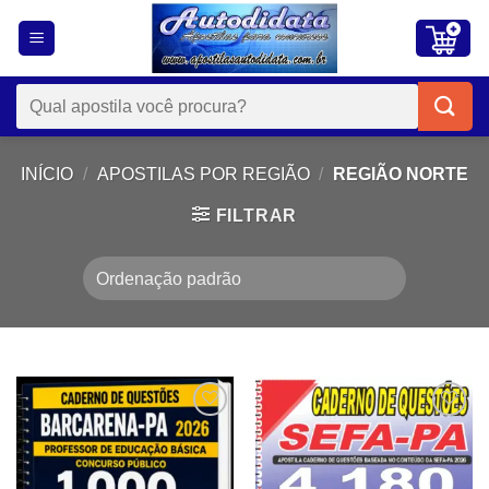
Skip
to
content
Pesquisar
por:
INÍCIO
/
APOSTILAS POR REGIÃO
/
REGIÃO NORTE
FILTRAR
Add to
Add to
wishlist
wishlist