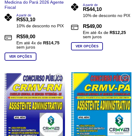
Medicina do Pará 2026 Agente
A partir de
Fiscal
R$
44,10
10% de desconto no PIX
A partir de
R$
53,10
10% de desconto no PIX
R$
49,00
Em até
4
x de
R$
12,25
R$
59,00
sem juros
Em até
4
x de
R$
14,75
VER OPÇÕES
sem juros
Este
VER OPÇÕES
produto
Este
tem
produto
várias
tem
variantes.
várias
Add to
Add to
As
wishlist
wishlist
variantes.
opções
As
podem
opções
ser
podem
escolhidas
ser
na
escolhidas
página
na
do
página