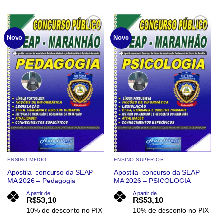
produto
produto
tem
tem
várias
várias
Add to
Add to
Novo
Novo
wishlist
wishlist
variantes.
variantes.
As
As
opções
opções
podem
podem
ser
ser
escolhidas
escolhidas
na
na
página
página
do
do
produto
produto
ENSINO MÉDIO
ENSINO SUPERIOR
Apostila concurso da SEAP
Apostila concurso da SEAP
MA 2026 – Pedagogia
MA 2026 – PSICOLOGIA
A partir de
A partir de
R$
53,10
R$
53,10
10% de desconto no PIX
10% de desconto no PIX