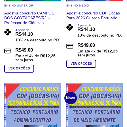
ENSINO SUPERIOR
ENSINO MÉDIO
Apostila concurso CAMPOS
Apostila concurso CDP Docas
DOS GOYTACAZES/RJ –
Pará 2026 Guarda Portuário
Professor de Ciências
A partir de
R$
44,10
A partir de
R$
44,10
10% de desconto no PIX
10% de desconto no PIX
R$
49,00
R$
49,00
Em até
4
x de
R$
12,25
sem juros
Em até
4
x de
R$
12,25
sem juros
VER OPÇÕES
VER OPÇÕES
Este
Este
produto
produto
tem
tem
várias
várias
variantes.
Add to
Add to
Novo
wishlist
wishlist
variantes.
As
As
opções
opções
podem
podem
ser
ser
escolhidas