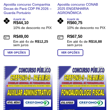
Apostila concurso Companhia
Apostila concurso CONAB
Docas do Pará CDP PA 2026 –
2025 ENGENHARIA
Guarda Portuário
AGRONÔMICA
A partir de
A partir de
R$
44,10
R$
60,75
10% de desconto no PIX
10% de desconto no PIX
R$
49,00
R$
67,50
Em até
4
x de
R$
12,25
Em até
4
x de
R$
16,88
sem juros
sem juros
VER OPÇÕES
VER OPÇÕES
Este
Este
produto
produto
tem
tem
várias
várias
Add to
Add to
wishlist
wishlist
variantes.
variantes.
As
As
opções
opções
podem
podem
ser
ser
escolhidas
escolhidas
na
na