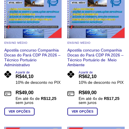
escolhidas
na
na
página
página
do
do
produto
produto
ENSINO MÉDIO
ENSINO MÉDIO
Apostila concurso Companhia
Apostila concurso Companhia
Docas do Pará CDP PA 2026 –
Docas do Pará CDP PA 2026 –
Técnico Portuário
Técnico Portuário de Meio
Administrativo
Ambiente
A partir de
A partir de
R$
44,10
R$
62,10
10% de desconto no PIX
10% de desconto no PIX
R$
49,00
R$
69,00
Em até
4
x de
R$
12,25
Em até
4
x de
R$
17,25
sem juros
sem juros
VER OPÇÕES
VER OPÇÕES
Este
Este
produto
produto