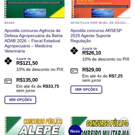
produto
produto
BAHIA
APOSTILAS POR NÍVEL DE ESCOLARIDADE
Apostila concurso Agência de
Apostila concurso ARSESP
Defesa Agropecuária da Bahia
2025 Agente Suporte
ADAB 2026 – Fiscal Estadual
Regulação
Agropecuário – Medicina
A partir de
Veterinária
R$
26,10
10% de desconto no PIX
A partir de
R$
121,50
10% de desconto no PIX
R$
29,00
Em até
4
x de
R$
7,25
R$
135,00
sem juros
Em até
4
x de
R$
33,75
VER OPÇÕES
sem juros
Este
VER OPÇÕES
produto
Este
tem
produto
várias
tem
variantes.
várias
Add to
Add to
As
Novo
wishlist
wishlist
variantes.
opções