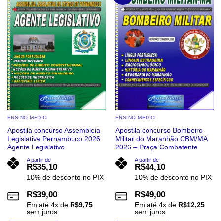
As
podem
opções
ser
podem
escolhidas
ser
na
escolhidas
página
na
do
página
produto
do
produto
ENSINO MÉDIO
ENSINO MÉDIO
Apostila concurso Assembleia
Apostila concurso Bombeiro
Legislativa Pernambuco 2026
Militar do Maranhão CBM/MA
Agente Legislativo
2026 – Praça Combatente
A partir de
A partir de
R$
35,10
R$
44,10
10% de desconto no PIX
10% de desconto no PIX
R$
39,00
R$
49,00
Em até
4
x de
R$
9,75
Em até
4
x de
R$
12,25
sem juros
sem juros