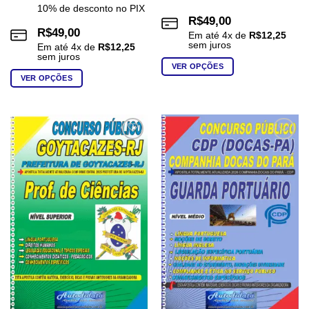
10% de desconto no PIX
R$
49,00
R$
49,00
Em até
4
x de
R$
12,25
sem juros
Em até
4
x de
R$
12,25
sem juros
VER OPÇÕES
VER OPÇÕES
Este
Este
produto
produto
tem
tem
várias
várias
variantes.
Add to
Add to
wishlist
wishlist
variantes.
As
As
opções
opções
podem
podem
ser
ser
escolhidas
escolhidas
na
na
página
página
do
do
produto
produto