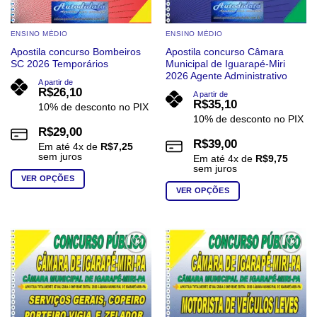
ENSINO MÉDIO
ENSINO MÉDIO
Apostila concurso Bombeiros
Apostila concurso Câmara
SC 2026 Temporários
Municipal de Iguarapé-Miri
2026 Agente Administrativo
A partir de
R$
26,10
A partir de
R$
35,10
10% de desconto no PIX
10% de desconto no PIX
R$
29,00
R$
39,00
Em até
4
x de
R$
7,25
sem juros
Em até
4
x de
R$
9,75
sem juros
VER OPÇÕES
VER OPÇÕES
Este
Este
produto
produto
tem
tem
várias
várias
variantes.
Add to
Add to
wishlist
wishlist
variantes.
As
As
opções
opções
podem
podem
ser