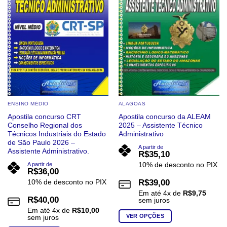
podem
podem
ser
ser
escolhidas
escolhidas
na
na
página
página
do
do
produto
produto
ENSINO MÉDIO
ALAGOAS
Apostila concurso CRT
Apostila concurso da ALEAM
Conselho Regional dos
2025 – Assistente Técnico
Técnicos Industriais do Estado
Administrativo
de São Paulo 2026 –
A partir de
Assistente Administrativo.
R$
35,10
10% de desconto no PIX
A partir de
R$
36,00
10% de desconto no PIX
R$
39,00
Em até
4
x de
R$
9,75
R$
40,00
sem juros
Em até
4
x de
R$
10,00
VER OPÇÕES
sem juros