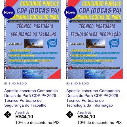
tem
tem
várias
várias
Add to
Add to
Novo
Novo
wishlist
wishlist
variantes.
variantes.
As
As
opções
opções
podem
podem
ser
ser
escolhidas
escolhidas
na
na
página
página
do
do
produto
produto
ENSINO MÉDIO
ENSINO MÉDIO
Apostila concurso Companhia
Apostila concurso Companhia
Docas do Pará CDP PA 2026 –
Docas do Pará CDP PA 2026 –
Técnico Portuário de
Técnico Portuário de
Segurança do Trabalho
Tecnologia da Informação
A partir de
A partir de
R$
44,10
R$
44,10
10% de desconto no PIX
10% de desconto no PIX