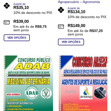
Agropecuário – Agronomia
A partir de
R$
35,10
A partir de
R$
134,10
10% de desconto no PIX
10% de desconto no PIX
R$
39,00
R$
149,00
Em até
4
x de
R$
9,75
sem juros
Em até
4
x de
R$
37,25
sem juros
VER OPÇÕES
VER OPÇÕES
Este
Este
produto
produto
tem
tem
várias
várias
variantes.
Add to
Add to
wishlist
wishlist
variantes.
As
As
opções
opções
podem
podem
ser
ser
escolhidas
escolhidas
na
na
página
página
do
do