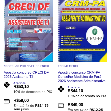
Add to
Add to
wishlist
wishlist
variantes.
variantes.
As
As
opções
opções
podem
podem
ser
ser
escolhidas
escolhidas
na
na
página
página
do
do
produto
produto
APOSTILAS POR NÍVEL DE ESCOLARIDADE
ENSINO MÉDIO
Apostila concurso CRECI DF
Apostila concurso CRM-PA
2026 Assistente T.I
Conselho Medicina do Pará
2026 Assistente Administrativo
A partir de
R$
53,10
A partir de
R$
44,10
10% de desconto no PIX
10% de desconto no PIX
R$
59,00
R$
49,00
Em até
4
x de
R$
14,75
sem juros
Em até
4
x de
R$
12,25