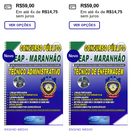
R$
59,00
R$
59,00
Em até
4
x de
R$
14,75
Em até
4
x de
R$
14,75
sem juros
sem juros
VER OPÇÕES
VER OPÇÕES
Este
Este
produto
produto
tem
tem
várias
várias
Add to
Add to
Novo
Novo
wishlist
wishlist
variantes.
variantes.
As
As
opções
opções
podem
podem
ser
ser
escolhidas
escolhidas
na
na
página
página
do
do
produto
produto
ENSINO MÉDIO
ENSINO MÉDIO