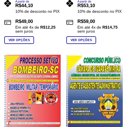
A partir de
A partir de
R$
44,10
R$
53,10
10% de desconto no PIX
10% de desconto no PIX
R$
49,00
R$
59,00
Em até
4
x de
R$
12,25
Em até
4
x de
R$
14,75
sem juros
sem juros
VER OPÇÕES
VER OPÇÕES
Este
Este
produto
produto
tem
tem
várias
várias
Add to
Add to
wishlist
wishlist
variantes.
variantes.
As
As
opções
opções
podem
podem
ser
ser
escolhidas
escolhidas
na
na
página
página
do
do
produto
produto