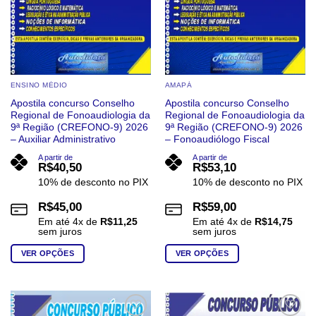
página
página
do
do
produto
produto
ENSINO MÉDIO
AMAPÁ
Apostila concurso Conselho
Apostila concurso Conselho
Regional de Fonoaudiologia da
Regional de Fonoaudiologia da
9ª Região (CREFONO-9) 2026
9ª Região (CREFONO-9) 2026
– Auxiliar Administrativo
– Fonoaudiólogo Fiscal
A partir de
A partir de
R$
40,50
R$
53,10
10% de desconto no PIX
10% de desconto no PIX
R$
45,00
R$
59,00
Em até
4
x de
R$
11,25
Em até
4
x de
R$
14,75
sem juros
sem juros
VER OPÇÕES
VER OPÇÕES
Este
Este
produto
produto
tem
tem
várias
várias