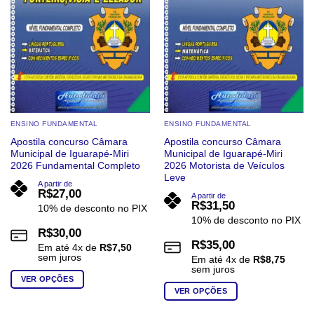
ser
escolhidas
escolhidas
na
na
página
página
do
do
produto
produto
ENSINO FUNDAMENTAL
ENSINO FUNDAMENTAL
Apostila concurso Câmara
Apostila concurso Câmara
Municipal de Iguarapé-Miri
Municipal de Iguarapé-Miri
2026 Fundamental Completo
2026 Motorista de Veículos
Leve
A partir de
R$
27,00
A partir de
R$
31,50
10% de desconto no PIX
10% de desconto no PIX
R$
30,00
R$
35,00
Em até
4
x de
R$
7,50
sem juros
Em até
4
x de
R$
8,75
sem juros
VER OPÇÕES
VER OPÇÕES
Este
Este
produto