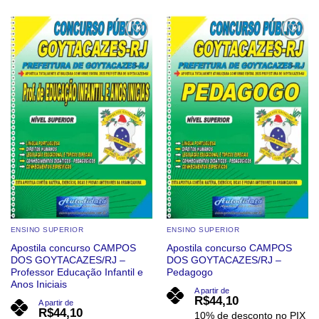
produto
tem
tem
várias
várias
variantes.
Add to
Add to
wishlist
wishlist
variantes.
As
As
opções
opções
podem
podem
ser
ser
escolhidas
escolhidas
na
na
página
página
do
do
produto
produto
ENSINO SUPERIOR
ENSINO SUPERIOR
Apostila concurso CAMPOS
Apostila concurso CAMPOS
DOS GOYTACAZES/RJ –
DOS GOYTACAZES/RJ –
Professor Educação Infantil e
Pedagogo
Anos Iniciais
A partir de
R$
44,10
A partir de
R$
44,10
10% de desconto no PIX