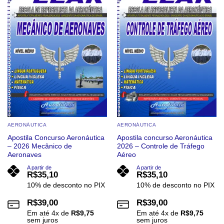
variantes.
variantes.
As
As
opções
opções
podem
podem
ser
ser
escolhidas
escolhidas
na
na
página
página
do
do
produto
produto
AERONÁUTICA
AERONÁUTICA
Apostila Concurso Aeronáutica
Apostila concurso Aeronáutica
– 2026 Mecânico de
2026 – Controle de Tráfego
Aeronaves
Aéreo
A partir de
A partir de
R$
35,10
R$
35,10
10% de desconto no PIX
10% de desconto no PIX
R$
39,00
R$
39,00
Em até
4
x de
R$
9,75
Em até
4
x de
R$
9,75
sem juros
sem juros