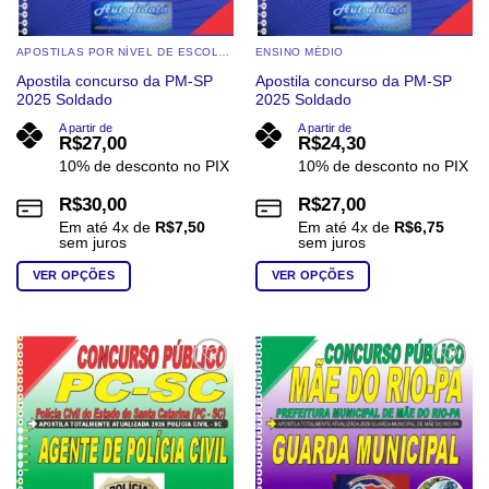
APOSTILAS POR NÍVEL DE ESCOLARIDADE
ENSINO MÉDIO
Apostila concurso da PM-SP
Apostila concurso da PM-SP
2025 Soldado
2025 Soldado
A partir de
A partir de
R$
27,00
R$
24,30
10% de desconto no PIX
10% de desconto no PIX
R$
30,00
R$
27,00
Em até
4
x de
R$
7,50
Em até
4
x de
R$
6,75
sem juros
sem juros
VER OPÇÕES
VER OPÇÕES
Este
Este
produto
produto
tem
tem
várias
várias
Add to
Add to
wishlist
wishlist
variantes.
variantes.
As
As
opções
opções
podem
podem
ser
ser