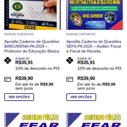
página
página
do
do
produto
produto
ENSINO SUPERIOR
ENSINO SUPERIOR
Apostila Caderno de Questões
Apostila Caderno de Questões
BARCARENA-PA 2026 –
SEFA-PA 2026 – Auditor Fiscal
Professor de Educação Básica
e Fiscal de Receita
A partir de
A partir de
R$
35,91
R$
35,91
10% de desconto no PIX
10% de desconto no PIX
R$
39,90
R$
39,90
Em até
4
x de
R$
9,98
Em até
4
x de
R$
9,98
sem juros
sem juros
VER OPÇÕES
VER OPÇÕES
Este
Este
produto
produto
tem
tem
várias
várias
Add to
Add to
wishlist
wishlist