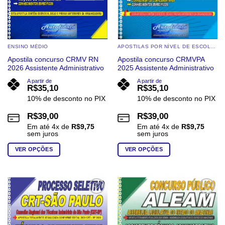
produto
do
produto
ENSINO MÉDIO
APOSTILAS POR NÍVEL DE ESCOLARIDADE
Apostila concurso CRMV RN
Apostila concurso CRMVPA
2026 Assistente Administrativo
2025 Assistente Administrativo
A partir de
A partir de
R$
35,10
R$
35,10
10% de desconto no PIX
10% de desconto no PIX
R$
39,00
R$
39,00
Em até
4
x de
R$
9,75
Em até
4
x de
R$
9,75
sem juros
sem juros
VER OPÇÕES
VER OPÇÕES
Este
Este
produto
produto
tem
tem
várias
várias
Add to
Add to
wishlist
wishlist
variantes.
variantes.
As
As
opções
opções