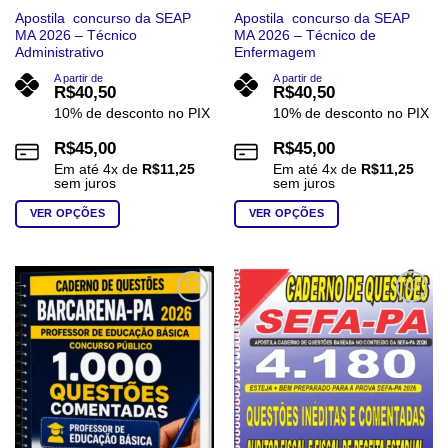
Apostila concurso da SEAP
Apostila concurso da SEAP
MA 2026 – Técnico
MA 2026 – Técnico de
Administrativo
Enfermagem
A partir de
A partir de
R$
40,50
R$
40,50
10% de desconto no PIX
10% de desconto no PIX
R$
45,00
R$
45,00
Em até
4
x de
R$
11,25
Em até
4
x de
R$
11,25
sem juros
sem juros
VER OPÇÕES
VER OPÇÕES
Este
Este
produto
produto
tem
tem
várias
várias
Add to
Add to
wishlist
wishlist
variantes.
variantes.
As
As
opções
opções
podem
podem
ser
ser
escolhidas
escolhidas
na
na