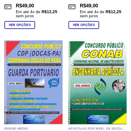
R$
49,00
R$
49,00
Em até
4
x de
R$
12,25
Em até
4
x de
R$
12,25
sem juros
sem juros
VER OPÇÕES
VER OPÇÕES
Este
Este
produto
produto
tem
tem
várias
várias
Add to
Add to
wishlist
wishlist
variantes.
variantes.
As
As
opções
opções
podem
podem
ser
ser
escolhidas
escolhidas
na
na
página
página
do
do
produto
produto
ENSINO MÉDIO
APOSTILAS POR NÍVEL DE ESCOLARIDADE