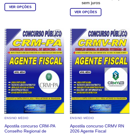
sem juros
VER OPÇÕES
VER OPÇÕES
Este
Este
produto
produto
tem
tem
várias
várias
variantes.
Add to
Add to
wishlist
wishlist
variantes.
As
As
opções
opções
podem
podem
ser
ser
escolhidas
escolhidas
na
na
página
página
do
do
produto
produto
ENSINO MÉDIO
ENSINO MÉDIO
Apostila concurso CRM-PA
Apostila concurso CRMV RN
Conselho Regional de
2026 Agente Fiscal