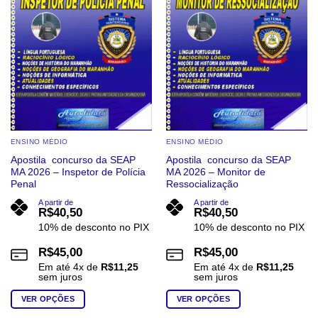
ENSINO MÉDIO
ENSINO MÉDIO
Apostila concurso da SEAP
Apostila concurso da SEAP
MA 2026 – Inspetor de Polícia
MA 2026 – Monitor de
Penal
Ressocialização
A partir de
A partir de
R$
40,50
R$
40,50
10% de desconto no PIX
10% de desconto no PIX
R$
45,00
R$
45,00
Em até
4
x de
R$
11,25
Em até
4
x de
R$
11,25
sem juros
sem juros
VER OPÇÕES
VER OPÇÕES
Este
Este