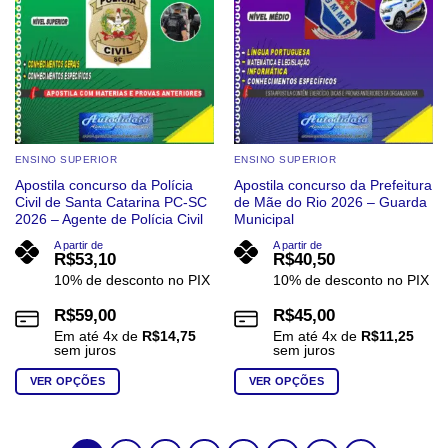
escolhidas
escolhidas
na
na
página
página
do
do
produto
produto
ENSINO SUPERIOR
ENSINO SUPERIOR
Apostila concurso da Polícia
Apostila concurso da Prefeitura
Civil de Santa Catarina PC-SC
de Mãe do Rio 2026 – Guarda
2026 – Agente de Polícia Civil
Municipal
A partir de
A partir de
R$
53,10
R$
40,50
10% de desconto no PIX
10% de desconto no PIX
R$
59,00
R$
45,00
Em até
4
x de
R$
14,75
Em até
4
x de
R$
11,25
sem juros
sem juros
VER OPÇÕES
VER OPÇÕES
Este
Este
produto
produto
tem
tem