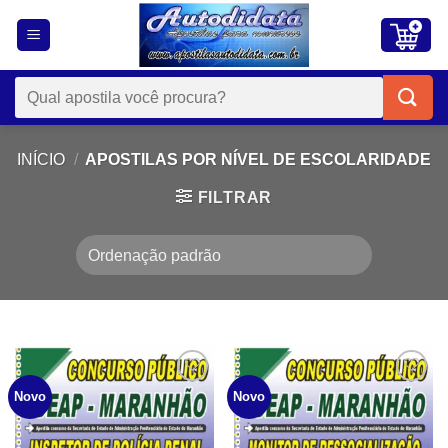
Skip
to
content
Pesquisar
por:
INÍCIO
/
APOSTILAS POR NÍVEL DE ESCOLARIDADE
FILTRAR
Add to
Add to
Novo
Novo
wishlist
wishlist