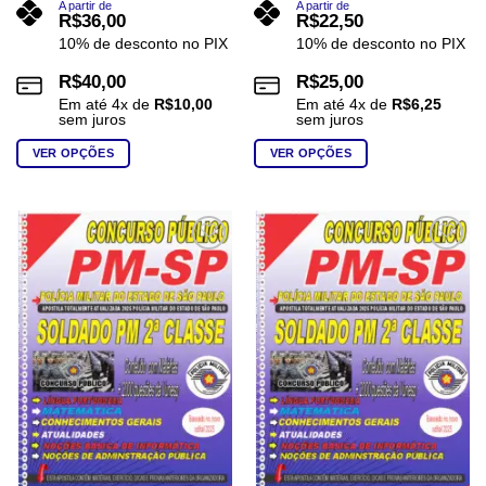
A partir de
A partir de
R$
36,00
R$
22,50
10% de desconto no PIX
10% de desconto no PIX
R$
40,00
R$
25,00
Em até
4
x de
R$
10,00
Em até
4
x de
R$
6,25
sem juros
sem juros
VER OPÇÕES
VER OPÇÕES
Este
Este
produto
produto
tem
tem
várias
várias
Add to
Add to
wishlist
wishlist
variantes.
variantes.
As
As
opções
opções
podem
podem
ser
ser
escolhidas
escolhidas
na
na
página
página
do
do
produto
produto