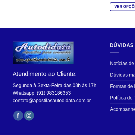
VER OPÇÕ
Este
produto
tem
várias
variantes.
DÚVIDAS
As
opções
podem
Notícias de
ser
Atendimento ao Cliente:
Dúvidas ma
escolhidas
na
Segunda à Sexta-Feira das 08h às 17h
Formas de
página
Whatsapp: (91) 983186353
do
Política de
contato@apostilasautodidata.com.br
produto
Acompanhe