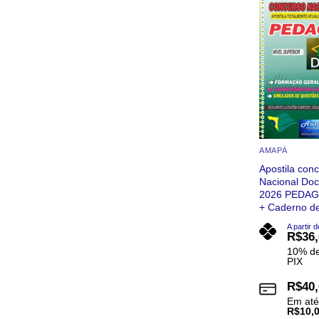
As
opções
podem
ser
escolhidas
na
página
do
produto
AMAPÁ
Apostila con
Nacional Do
2026 PEDAGO
+ Caderno d
A partir d
R$
36
10% de
PIX
R$
40
Em at
R$
10,