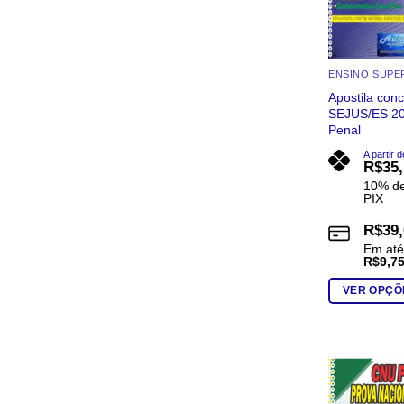
ENSINO SUPE
Apostila con
SEJUS/ES 202
Penal
A partir d
R$
35
10% de
PIX
R$
39
Em at
R$
9,7
VER OPÇÕ
Este
produto
tem
várias
variantes.