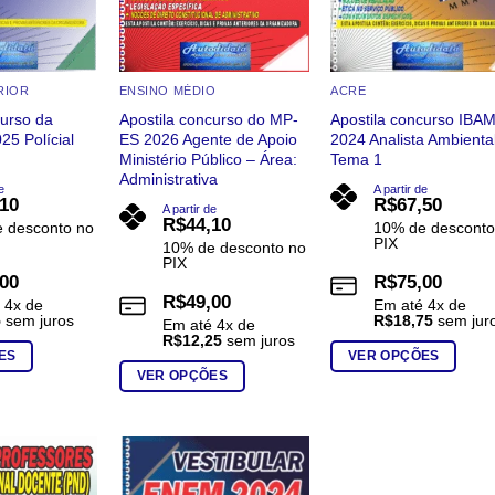
RIOR
ENSINO MÉDIO
ACRE
curso da
Apostila concurso do MP-
Apostila concurso IBA
5 Polícial
ES 2026 Agente de Apoio
2024 Analista Ambienta
Ministério Público – Área:
Tema 1
Administrativa
e
A partir de
,10
R$
67,50
A partir de
R$
44,10
 desconto no
10% de desconto
PIX
10% de desconto no
PIX
,00
R$
75,00
R$
49,00
é
4
x de
Em até
4
x de
5
sem juros
R$
18,75
sem jur
Em até
4
x de
R$
12,25
sem juros
ES
VER OPÇÕES
VER OPÇÕES
Este
Este
produto
produto
tem
tem
várias
várias
variantes.
Add to
Add to