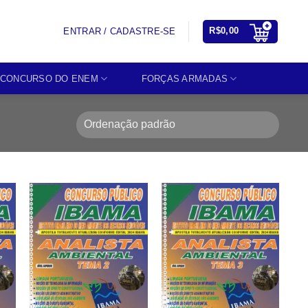
R$
0,00
ENTRAR / CADASTRE-SE
CONCURSO DO ENEM
FORÇAS ARMADAS
o
Add to
Add to
st
wishlist
wishlist