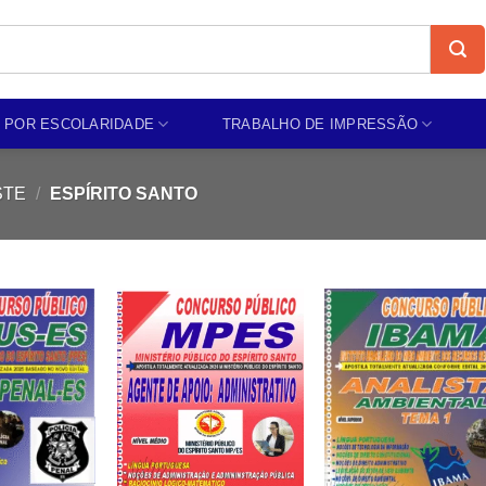
 POR ESCOLARIDADE
TRABALHO DE IMPRESSÃO
STE
/
ESPÍRITO SANTO
Add to
Add to
Add t
wishlist
wishlist
wishli