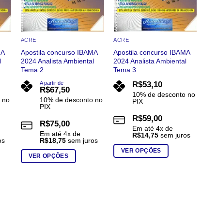
ACRE
ACRE
MA
Apostila concurso IBAMA
Apostila concurso IBAMA
l
2024 Analista Ambiental
2024 Analista Ambiental
Tema 2
Tema 3
A partir de
R$
53,10
R$
67,50
10% de desconto no
 no
10% de desconto no
PIX
PIX
R$
59,00
R$
75,00
Em até
4
x de
Em até
4
x de
R$
14,75
sem juros
os
R$
18,75
sem juros
VER OPÇÕES
VER OPÇÕES
Este
Este
produto
produto
tem
tem
várias
várias
variantes.
variantes.