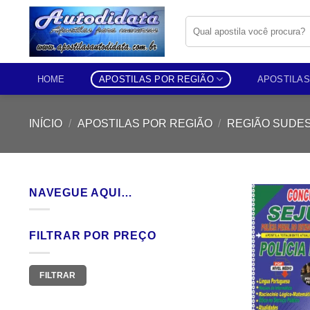
Skip
Pesquisar
to
por:
content
HOME
APOSTILAS POR REGIÃO
APOSTILAS
INÍCIO
/
APOSTILAS POR REGIÃO
/
REGIÃO SUDE
NAVEGUE AQUI…
FILTRAR POR PREÇO
Preço
Preço
FILTRAR
mínimo
máximo