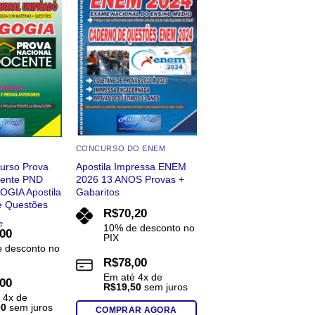
wishlist
wishlist
variantes.
As
As
opções
opções
podem
podem
ser
ser
escolhidas
escolhidas
na
na
página
página
do
do
produto
CONCURSO DO ENEM
produto
curso Prova
Apostila Impressa ENEM
cente PND
2026 13 ANOS Provas +
GIA Apostila
Gabaritos
e Questões
R$
70,20
e
10% de desconto no
,00
PIX
 desconto no
R$
78,00
Em até
4
x de
,00
R$
19,50
sem juros
é
4
x de
00
sem juros
COMPRAR AGORA