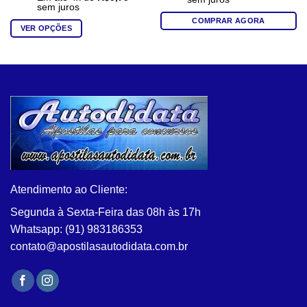
sem juros
COMPRAR AGORA
VER OPÇÕES
Este
produto
tem
várias
variantes.
As
opções
podem
ser
escolhidas
na
Atendimento ao Cliente:
página
Segunda à Sexta-Feira das 08h às 17h
do
Whatsapp: (91) 983186353
produto
contato@apostilasautodidata.com.br