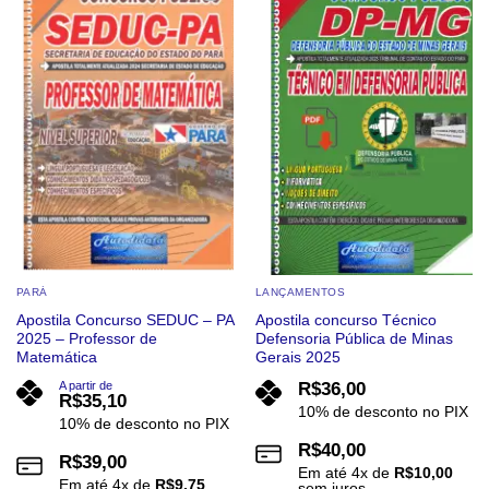
Add to
Add to
wishlist
wishlist
PARÁ
LANÇAMENTOS
Apostila Concurso SEDUC – PA
Apostila concurso Técnico
2025 – Professor de
Defensoria Pública de Minas
Matemática
Gerais 2025
A partir de
R$
36,00
R$
35,10
10% de desconto no PIX
10% de desconto no PIX
R$
40,00
R$
39,00
Em até
4
x de
R$
10,00
Em até
4
x de
R$
9,75
sem juros