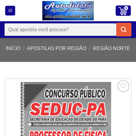
Skip
to
content
Pesquisar
por:
INÍCIO
/
APOSTILAS POR REGIÃO
/
REGIÃO NORTE
Add to
wishlist