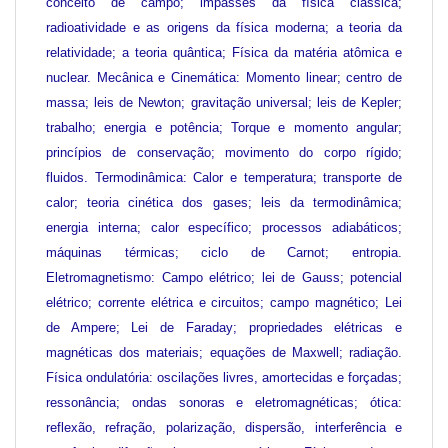
conceito de campo; impasses da física clássica;
radioatividade e as origens da física moderna; a teoria da
relatividade; a teoria quântica; Física da matéria atômica e
nuclear. Mecânica e Cinemática: Momento linear; centro de
massa; leis de Newton; gravitação universal; leis de Kepler;
trabalho; energia e potência; Torque e momento angular;
princípios de conservação; movimento do corpo rígido;
fluidos. Termodinâmica: Calor e temperatura; transporte de
calor; teoria cinética dos gases; leis da termodinâmica;
energia interna; calor específico; processos adiabáticos;
máquinas térmicas; ciclo de Carnot; entropia.
Eletromagnetismo: Campo elétrico; lei de Gauss; potencial
elétrico; corrente elétrica e circuitos; campo magnético; Lei
de Ampere; Lei de Faraday; propriedades elétricas e
magnéticas dos materiais; equações de Maxwell; radiação.
Física ondulatória: oscilações livres, amortecidas e forçadas;
ressonância; ondas sonoras e eletromagnéticas; ótica:
reflexão, refração, polarização, dispersão, interferência e