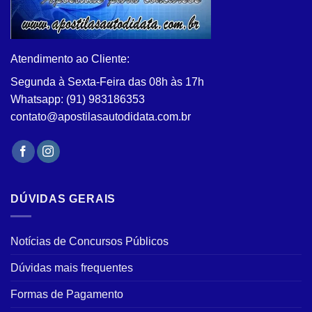
podem
ser
escolhidas
na
Atendimento ao Cliente:
página
Segunda à Sexta-Feira das 08h às 17h
do
Whatsapp: (91) 983186353
produto
contato@apostilasautodidata.com.br
DÚVIDAS GERAIS
Notícias de Concursos Públicos
Dúvidas mais frequentes
Formas de Pagamento