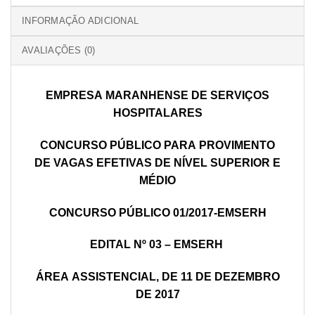
INFORMAÇÃO ADICIONAL
AVALIAÇÕES (0)
EMPRESA
M
A
R
A
NHENSE
D
E
SERVIÇOS
HOSPITALARES
CONCURSO
PÚBLICO
P
ARA
PROVIMENTO
DE
V
AGAS
E
FETIVAS
DE
NÍVEL
SUPERIOR
E
M
ÉDIO
CONCURSO
PÚBLICO
01
/2017-EMSERH
EDITAL
Nº
0
3
–
EMSERH
ÁREA
A
SSISTENCIAL,
DE
1
1
DE
DEZEMBRO
DE
201
7