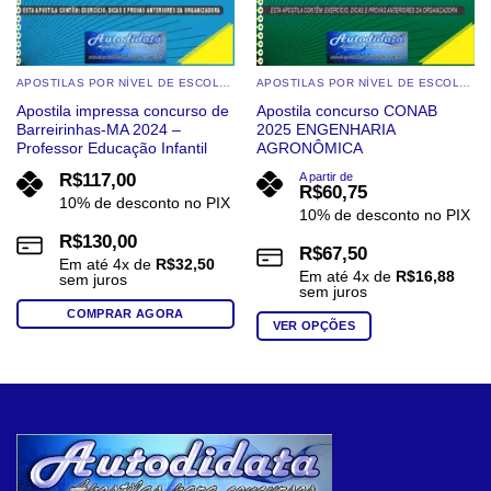
APOSTILAS POR NÍVEL DE ESCOLARIDADE
APOSTILAS POR NÍVEL DE ESCOLARIDADE
Apostila impressa concurso de
Apostila concurso CONAB
Barreirinhas-MA 2024 –
2025 ENGENHARIA
Professor Educação Infantil
AGRONÔMICA
R$
117,00
A partir de
R$
60,75
10% de desconto no PIX
10% de desconto no PIX
R$
130,00
R$
67,50
Em até
4
x de
R$
32,50
Em até
4
x de
R$
16,88
sem juros
sem juros
COMPRAR AGORA
VER OPÇÕES
Este
produto
tem
várias
variantes.
As
opções