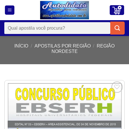
Skip
to
content
Pesquisar
por:
INÍCIO
/
APOSTILAS POR REGIÃO
/
REGIÃO
NORDESTE
Add to
wishlist