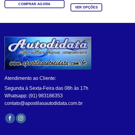
COMPRAR AGORA
VER OPÇÕES
Este
produto
tem
várias
variantes.
As
opções
podem
ser
escolhidas
na
Atendimento ao Cliente:
página
Segunda à Sexta-Feira das 08h às 17h
do
Whatsapp: (91) 983186353
produto
contato@apostilasautodidata.com.br