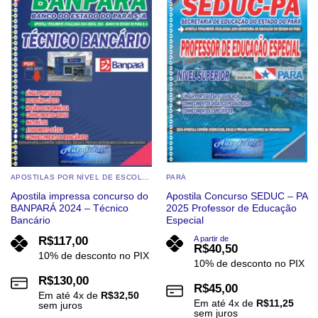
APOSTILAS POR NÍVEL DE ESCOLARIDADE
PARÁ
Apostila impressa concurso do
Apostila Concurso SEDUC – PA
BANPARÁ 2024 – Técnico
2025 Professor de Educação
Bancário
Especial
R$
117,00
A partir de
R$
40,50
10% de desconto no PIX
10% de desconto no PIX
R$
130,00
R$
45,00
Em até
4
x de
R$
32,50
Em até
4
x de
R$
11,25
sem juros
sem juros