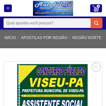
Skip
to
content
Pesquisar
por:
INÍCIO
/
APOSTILAS POR REGIÃO
/
REGIÃO NORTE
Add to
wishlist