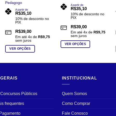
Pedagogo
A partir de
R$
35,10
A partir de
R$
35,10
10% de desconto no
PIX
10% de desconto no
PIX
R$
39,00
R$
39,00
Em até
4
x de
R$
9,75
sem juros
Em até
4
x de
R$
9,75
sem juros
VER OPÇÕES
VER OPÇÕES
Este
Este
produto
produto
tem
tem
várias
várias
variantes.
 GERAIS
INSTITUCIONAL
variantes.
As
As
opções
opções
podem
 Concursos Públicos
Quem Somos
podem
ser
ser
is frequentes
Como Comprar
escolhidas
escolhidas
na
 Pagamento
Fale Conosco
na