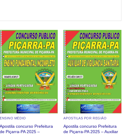
Add to
Add to
wishlist
wishlist
ENSINO MÉDIO
APOSTILAS POR REGIÃO
Apostila concurso Prefeitura
Apostila concurso Prefeitura
Apo
de Piçarra-PA 2025 –
de Piçarra-PA 2025 – Auxiliar
Mar