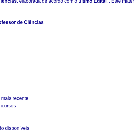
iências,
elaborada de acordo com o
último Edital
, . Este mate
ofessor de Ciências
l mais recente
oncursos
do disponíveis