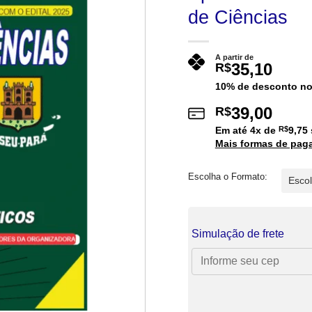
de Ciências
A partir de
35,10
R$
10% de desconto no
39,00
R$
Em até
4
x de
R$
9,75
Mais formas de pag
Escolha o Formato:
Simulação de frete