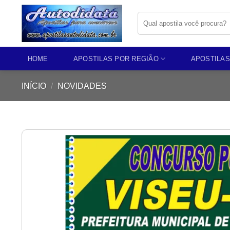
Skip
Pesquisar
to
por:
content
HOME
APOSTILAS POR REGIÃO
APOSTILAS
INÍCIO
/
NOVIDADES