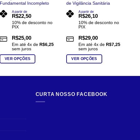
Fundamental Incompleto
de Vigilância Sanitária
Civ
A partir de
A partir de
R$
22,50
R$
26,10
10% de desconto no
10% de desconto no
PIX
PIX
R$
25,00
R$
29,00
Em até
4
x de
R$
6,25
Em até
4
x de
R$
7,25
sem juros
sem juros
VER OPÇÕES
VER OPÇÕES
Este
Este
Est
produto
produto
pro
tem
tem
te
várias
várias
vár
CURTA NOSSO FACEBOOK
variantes.
variantes.
var
As
As
As
opções
opções
opç
podem
podem
po
ser
ser
ser
escolhidas
escolhidas
esc
na
na
na