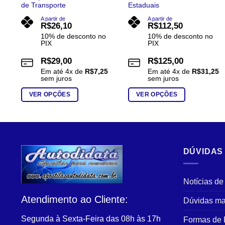
de Transporte
Estaduais
A partir de
A partir de
R$
26,10
R$
112,50
10% de desconto no
10% de desconto no
PIX
PIX
R$
29,00
R$
125,00
Em até
4
x de
R$
7,25
Em até
4
x de
R$
31,25
sem juros
sem juros
VER OPÇÕES
VER OPÇÕES
Este
Este
produto
produto
tem
tem
várias
várias
DÚVIDAS
variantes.
variantes.
As
As
opções
opções
Notícias de
podem
podem
Atendimento ao Cliente:
ser
ser
Dúvidas ma
escolhidas
escolhidas
Segunda à Sexta-Feira das 08h às 17h
Formas de
na
na