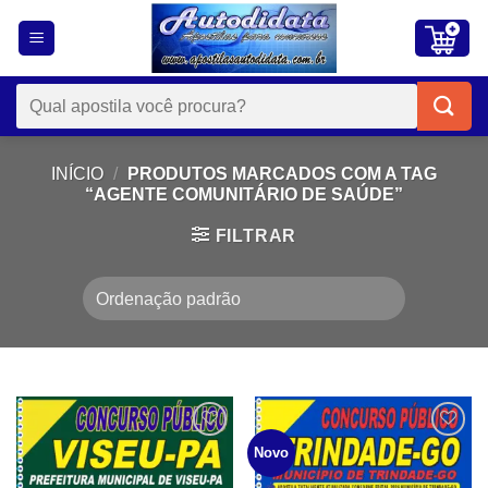
Skip
to
content
Pesquisar
por:
INÍCIO
/
PRODUTOS MARCADOS COM A TAG
“AGENTE COMUNITÁRIO DE SAÚDE”
FILTRAR
Add to
Add to
Novo
wishlist
wishlist