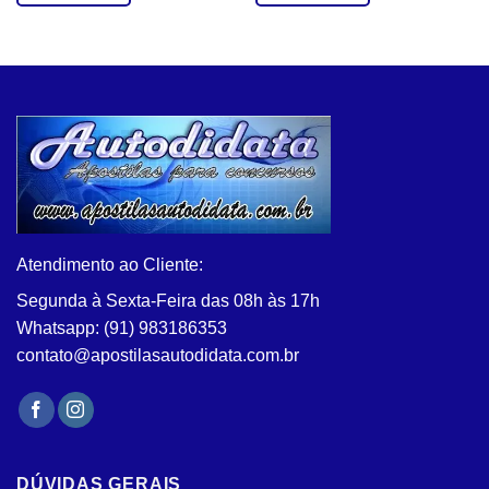
Este
Este
produto
produto
tem
tem
várias
várias
variantes.
variantes.
As
As
opções
opções
podem
podem
ser
ser
escolhidas
escolhidas
na
na
Atendimento ao Cliente:
página
página
do
do
Segunda à Sexta-Feira das 08h às 17h
produto
produto
Whatsapp: (91) 983186353
contato@apostilasautodidata.com.br
DÚVIDAS GERAIS