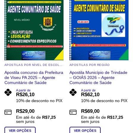
APOSTILAS POR NÍVEL DE ESCOLARIDADE
APOSTILAS POR REGIÃO
Apostila concurso da Prefeitura
Apostila Município de Trindade
de Viseu PA 2025 – Agente
– GOIÁS 2026 – Agente
Comunitário de Saúde
Comunitário de Saúde
A partir de
A partir de
R$
26,10
R$
62,10
10% de desconto no PIX
10% de desconto no PIX
R$
29,00
R$
69,00
Em até
4
x de
R$
7,25
Em até
4
x de
R$
17,25
sem juros
sem juros
VER OPÇÕES
VER OPÇÕES