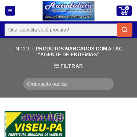
Skip
to
content
Pesquisar
por:
INÍCIO
/
PRODUTOS MARCADOS COM A TAG
“AGENTE DE ENDEMIAS”
FILTRAR
Add to
wishlist