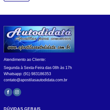
Este
produto
tem
várias
variantes.
As
opções
podem
ser
escolhidas
na
Atendimento ao Cliente:
página
do
Segunda à Sexta-Feira das 08h às 17h
produto
Whatsapp: (91) 983186353
contato@apostilasautodidata.com.br
DÚVIDAS GERAIS