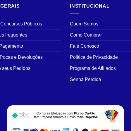
opções
 GERAIS
INSTITUCIONAL
podem
ser
 Concursos Públicos
Quem Somos
escolhidas
na
is frequentes
Como Comprar
página
 Pagamento
Fale Conosco
do
produto
 Trocas e Devoluções
Política de Privacidade
 seus Pedidos
Programa de Afiliados
Senha Perdida