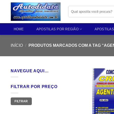
Skip
Pesquisar
to
por:
content
HOME
APOSTILAS POR REGIÃO
APOSTILAS
INÍCIO
/
PRODUTOS MARCADOS COM A TAG “AGEN
NAVEGUE AQUI…
FILTRAR POR PREÇO
Preço
Preço
FILTRAR
mínimo
máximo