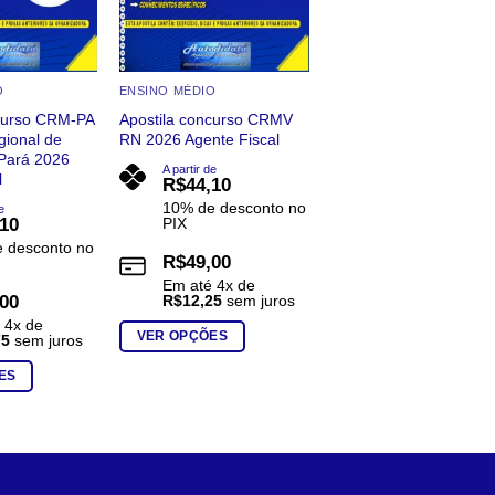
O
ENSINO MÉDIO
ncurso CRM-PA
Apostila concurso CRMV
gional de
RN 2026 Agente Fiscal
 Pará 2026
A partir de
l
R$
44,10
10% de desconto no
e
,10
PIX
 desconto no
R$
49,00
Em até
4
x de
,00
R$
12,25
sem juros
é
4
x de
VER OPÇÕES
75
sem juros
Este
ES
produto
tem
várias
variantes.
As