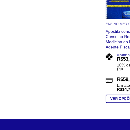
ENSINO MÉDI
Apostila co
Conselho Re
Medicina do
Agente Fisca
A partir d
R$
53
10% de
PIX
R$
59
Em at
R$
14,
VER OPÇÕ
Este
produto
tem
várias