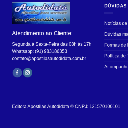
variantes.
DÚVIDAS
As
opções
podem
Notícias de
ser
Atendimento ao Cliente:
Dúvidas ma
escolhidas
na
Segunda à Sexta-Feira das 08h às 17h
Formas de
página
Whatsapp: (91) 983186353
do
Política de
contato@apostilasautodidata.com.br
produto
Acompanhe
Editora Apostilas Autodidata © CNPJ: 121570100101