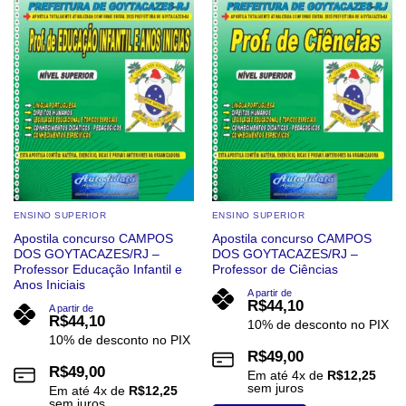
ENSINO SUPERIOR
ENSINO SUPERIOR
Apostila concurso CAMPOS
Apostila concurso CAMPOS
DOS GOYTACAZES/RJ –
DOS GOYTACAZES/RJ –
Professor Educação Infantil e
Professor de Ciências
Anos Iniciais
A partir de
R$
44,10
A partir de
R$
44,10
10% de desconto no PIX
10% de desconto no PIX
R$
49,00
R$
49,00
Em até
4
x de
R$
12,25
sem juros
Em até
4
x de
R$
12,25
sem juros