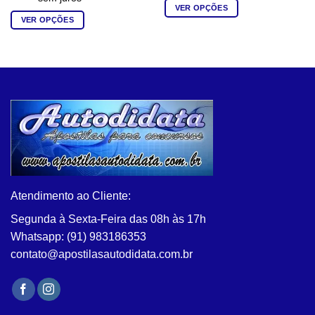
VER OPÇÕES
VER OPÇÕES
Este
Este
produto
produto
tem
tem
várias
várias
variantes.
variantes.
As
As
opções
opções
podem
podem
ser
ser
escolhidas
escolhidas
na
na
página
Atendimento ao Cliente:
página
do
do
produto
Segunda à Sexta-Feira das 08h às 17h
produto
Whatsapp: (91) 983186353
contato@apostilasautodidata.com.br