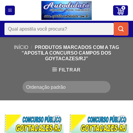
Skip
to
content
Pesquisar
por:
INÍCIO
/
PRODUTOS MARCADOS COM A TAG
“APOSTILA CONCURSO CAMPOS DOS
GOYTACAZES/RJ”
FILTRAR
Add to
Add to
wishlist
wishlist