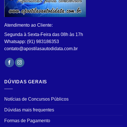
podem
ser
escolhidas
na
Atendimento ao Cliente:
página
do
Segunda à Sexta-Feira das 08h às 17h
produto
Whatsapp: (91) 983186353
contato@apostilasautodidata.com.br
DÚVIDAS GERAIS
Notícias de Concursos Públicos
Dúvidas mais frequentes
Formas de Pagamento