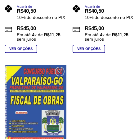
A partir de
A partir de
R$
40,50
R$
40,50
10% de desconto no PIX
10% de desconto no PIX
R$
45,00
R$
45,00
Em até
4
x de
R$
11,25
Em até
4
x de
R$
11,25
sem juros
sem juros
VER OPÇÕES
VER OPÇÕES
Este
Este
produto
produto
tem
tem
várias
várias
Add to
wishlist
variantes.
variantes.
As
As
opções
opções
podem
podem
ser
ser
escolhidas
escolhidas
na
na
página
página
do
do