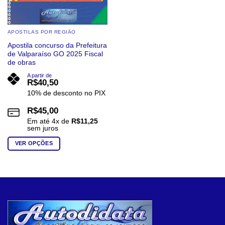
produto
produto
APOSTILAS POR REGIÃO
Apostila concurso da Prefeitura
de Valparaíso GO 2025 Fiscal
de obras
A partir de
R$
40,50
10% de desconto no PIX
R$
45,00
Em até
4
x de
R$
11,25
sem juros
VER OPÇÕES
Este
produto
tem
várias
variantes.
As
opções