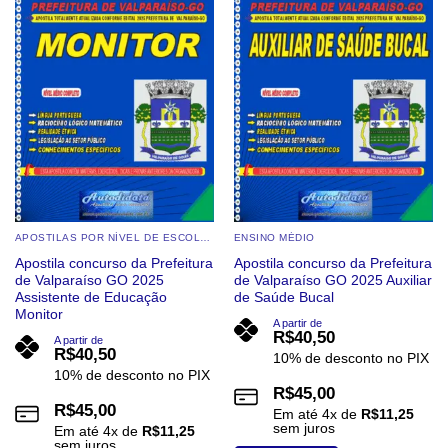
APOSTILAS POR NÍVEL DE ESCOLARIDADE
ENSINO MÉDIO
Apostila concurso da Prefeitura
Apostila concurso da Prefeitura
de Valparaíso GO 2025
de Valparaíso GO 2025 Auxiliar
Assistente de Educação
de Saúde Bucal
Monitor
A partir de
R$
40,50
A partir de
R$
40,50
10% de desconto no PIX
10% de desconto no PIX
R$
45,00
R$
45,00
Em até
4
x de
R$
11,25
sem juros
Em até
4
x de
R$
11,25
sem juros