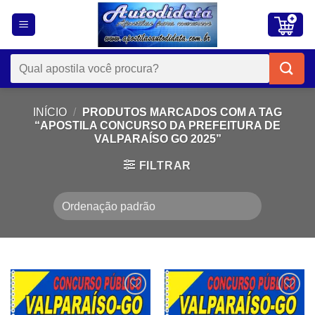
Skip
to
content
Pesquisar
por:
INÍCIO
/
PRODUTOS MARCADOS COM A TAG
“APOSTILA CONCURSO DA PREFEITURA DE
VALPARAÍSO GO 2025”
FILTRAR
Add to
Add to
wishlist
wishlist