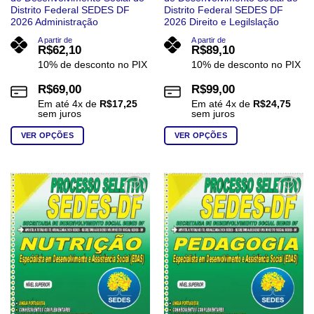
Distrito Federal SEDES DF
Distrito Federal SEDES DF
2026 Administração
2026 Direito e Legilslação
A partir de
A partir de
R$
62,10
R$
89,10
10% de desconto no PIX
10% de desconto no PIX
R$
69,00
R$
99,00
Em até
4
x de
R$
17,25
Em até
4
x de
R$
24,75
sem juros
sem juros
VER OPÇÕES
VER OPÇÕES
Este
Este
produto
produto
tem
tem
várias
várias
Add to
Add to
wishlist
wishlist
variantes.
variantes.
As
As
opções
opções
podem
podem
ser
ser
escolhidas
escolhidas
na
na
página
página