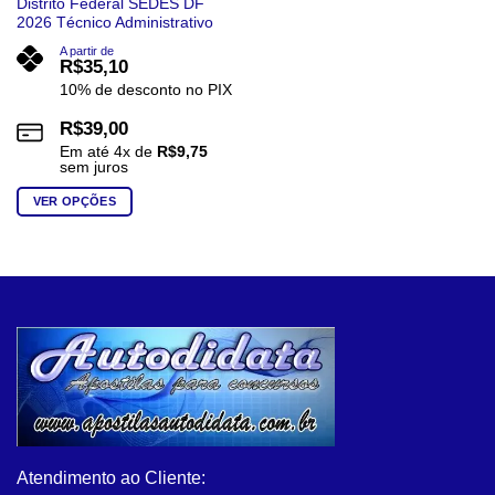
Distrito Federal SEDES DF
2026 Técnico Administrativo
A partir de
R$
35,10
10% de desconto no PIX
R$
39,00
Em até
4
x de
R$
9,75
sem juros
VER OPÇÕES
Este
produto
tem
várias
variantes.
As
opções
podem
ser
escolhidas
na
Atendimento ao Cliente:
página