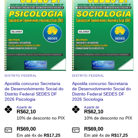
As
As
opções
opções
podem
podem
ser
ser
escolhidas
escolhidas
na
na
página
página
do
do
produto
produto
DISTRITO FEDERAL
DISTRITO FEDERAL
Apostila concurso Secretaria
Apostila concurso Secretaria
de Desenvolvimento Social do
de Desenvolvimento Social do
Distrito Federal SEDES DF
Distrito Federal SEDES DF
2026 Psicologia
2026 Sociologia
A partir de
A partir de
R$
62,10
R$
62,10
10% de desconto no PIX
10% de desconto no PIX
R$
69,00
R$
69,00
Em até
4
x de
R$
17,25
Em até
4
x de
R$
17,25