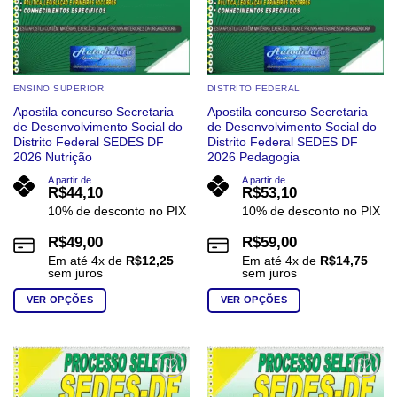
do
do
produto
produto
ENSINO SUPERIOR
DISTRITO FEDERAL
Apostila concurso Secretaria
Apostila concurso Secretaria
de Desenvolvimento Social do
de Desenvolvimento Social do
Distrito Federal SEDES DF
Distrito Federal SEDES DF
2026 Nutrição
2026 Pedagogia
A partir de
A partir de
R$
44,10
R$
53,10
10% de desconto no PIX
10% de desconto no PIX
R$
49,00
R$
59,00
Em até
4
x de
R$
12,25
Em até
4
x de
R$
14,75
sem juros
sem juros
VER OPÇÕES
VER OPÇÕES
Este
Este
produto
produto
tem
tem
várias
várias
Add to
Add to
wishlist
wishlist
variantes.
variantes.