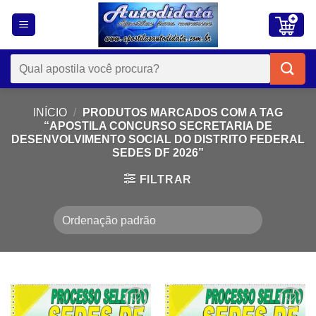
Skip
to
content
Pesquisar
por:
INÍCIO
/
PRODUTOS MARCADOS COM A TAG
“APOSTILA CONCURSO SECRETARIA DE
DESENVOLVIMENTO SOCIAL DO DISTRITO FEDERAL
SEDES DF 2026”
FILTRAR
Add to
Add to