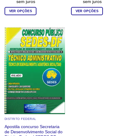
sem juros
sem juros
VER OPÇÕES
VER OPÇÕES
Este
Este
produto
produto
tem
tem
várias
várias
Add to
wishlist
variantes.
variantes.
As
As
opções
opções
podem
podem
ser
ser
escolhidas
escolhidas
na
na
página
página
do
do
produto
produto
DISTRITO FEDERAL
Apostila concurso Secretaria
de Desenvolvimento Social do