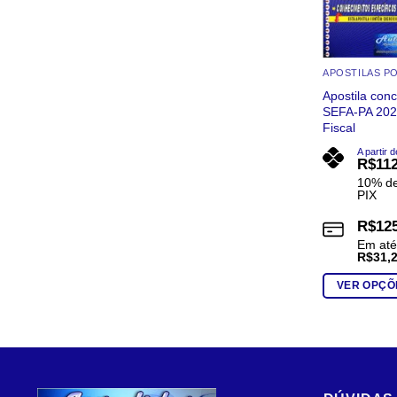
Apostila con
SEFA-PA 202
Fiscal
A partir d
R$
11
10% de
PIX
R$
12
Em at
R$
31,
VER OPÇÕ
Este
produto
tem
várias
variantes.