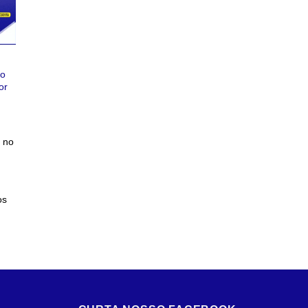
so
or
 no
os