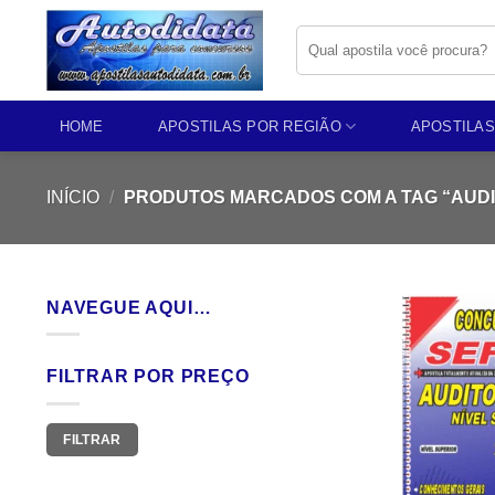
Skip
Pesquisar
to
por:
content
HOME
APOSTILAS POR REGIÃO
APOSTILAS
INÍCIO
/
PRODUTOS MARCADOS COM A TAG “AUDI
NAVEGUE AQUI…
FILTRAR POR PREÇO
Preço
Preço
FILTRAR
mínimo
máximo