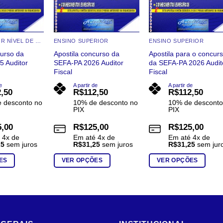
APOSTILAS POR NÍVEL DE ESCOLARIDADE
ENSINO SUPERIOR
ENSINO SUPERIOR
curso da
Apostila concurso da
Apostila para o concur
5 Auditor
SEFA-PA 2026 Auditor
da SEFA-PA 2026 Audit
Fiscal
Fiscal
e
A partir de
A partir de
2,50
R$
112,50
R$
112,50
 desconto no
10% de desconto no
10% de desconto
PIX
PIX
5,00
R$
125,00
R$
125,00
é
4
x de
Em até
4
x de
Em até
4
x de
25
sem juros
R$
31,25
sem juros
R$
31,25
sem jur
ES
VER OPÇÕES
VER OPÇÕES
Este
Este
produto
produto
tem
tem
várias
várias
variantes.
variantes.