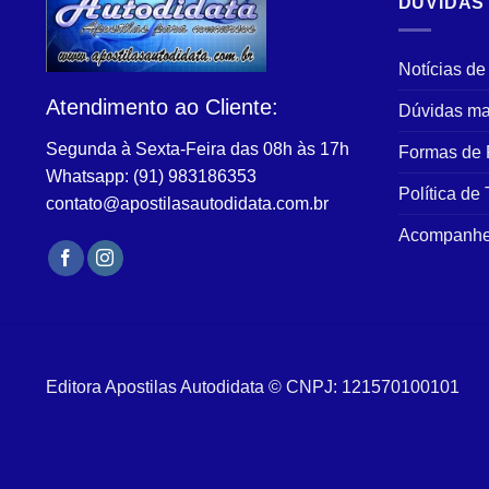
DÚVIDAS
As
opções
podem
Notícias de
ser
Atendimento ao Cliente:
Dúvidas ma
escolhidas
na
Segunda à Sexta-Feira das 08h às 17h
Formas de
página
Whatsapp: (91) 983186353
do
Política de
contato@apostilasautodidata.com.br
produto
Acompanhe
Editora Apostilas Autodidata © CNPJ: 121570100101