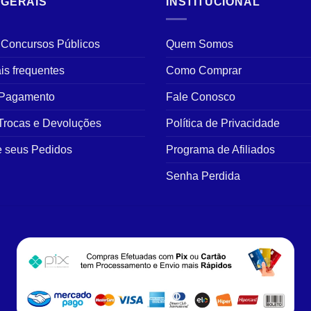
 GERAIS
INSTITUCIONAL
As
As
opções
opções
podem
podem
 Concursos Públicos
Quem Somos
ser
ser
is frequentes
Como Comprar
escolhidas
escolhidas
na
na
 Pagamento
Fale Conosco
página
página
do
do
 Trocas e Devoluções
Política de Privacidade
produto
produto
 seus Pedidos
Programa de Afiliados
Senha Perdida