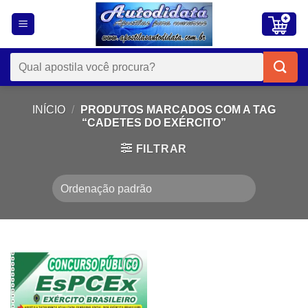
Skip
to
content
Pesquisar
por:
INÍCIO
/
PRODUTOS MARCADOS COM A TAG
“CADETES DO EXÉRCITO”
FILTRAR
Add to
wishlist