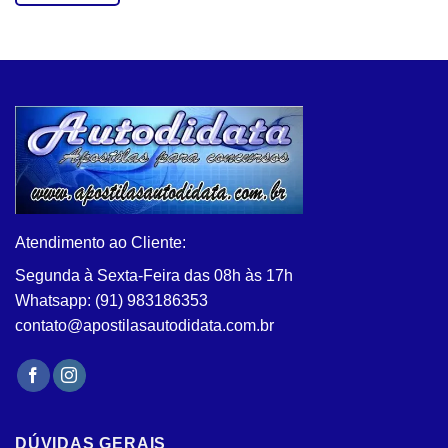
Este
produto
tem
várias
variantes.
As
opções
podem
ser
escolhidas
na
Atendimento ao Cliente:
página
do
Segunda à Sexta-Feira das 08h às 17h
produto
Whatsapp: (91) 983186353
contato@apostilasautodidata.com.br
DÚVIDAS GERAIS