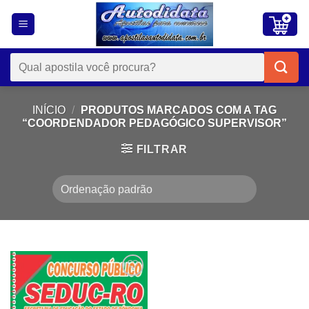
Skip
to
content
Pesquisar
por:
INÍCIO
/
PRODUTOS MARCADOS COM A TAG
“COORDENDADOR PEDAGÓGICO SUPERVISOR”
FILTRAR
Add to
wishlist