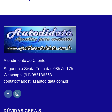
Este
produto
tem
várias
variantes.
As
opções
podem
ser
escolhidas
na
Atendimento ao Cliente:
página
do
Segunda à Sexta-Feira das 08h às 17h
produto
Whatsapp: (91) 983186353
contato@apostilasautodidata.com.br
DÚVIDAS GERAIS