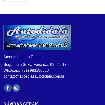
Este
produto
tem
várias
variantes.
As
opções
podem
ser
escolhidas
na
Atendimento ao Cliente:
página
do
Segunda à Sexta-Feira das 08h às 17h
produto
Whatsapp: (91) 983186353
contato@apostilasautodidata.com.br
DÚVIDAS GERAIS