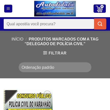
Skip
to
content
Pesquisar
por:
INÍCIO
/
PRODUTOS MARCADOS COM A TAG
“DELEGADO DE POLÍCIA CIVIL”
FILTRAR
Add to
wishlist