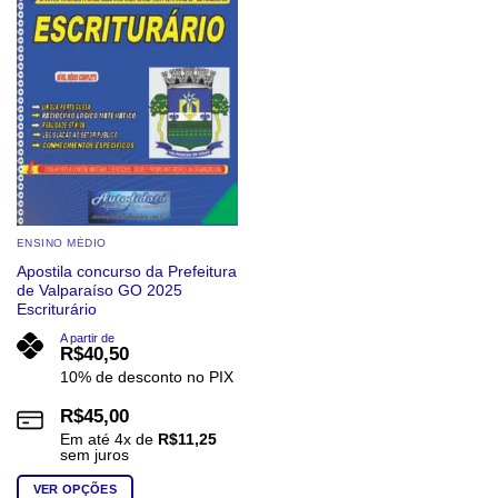
ENSINO MÉDIO
Apostila concurso da Prefeitura
de Valparaíso GO 2025
Escriturário
A partir de
R$
40,50
10% de desconto no PIX
R$
45,00
Em até
4
x de
R$
11,25
sem juros
VER OPÇÕES