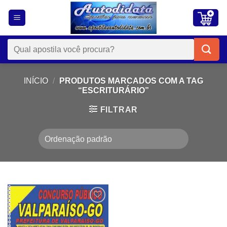
Skip
to
content
Pesquisar
por:
INÍCIO
/
PRODUTOS MARCADOS COM A TAG
“ESCRITURÁRIO”
FILTRAR
Add to
wishlist