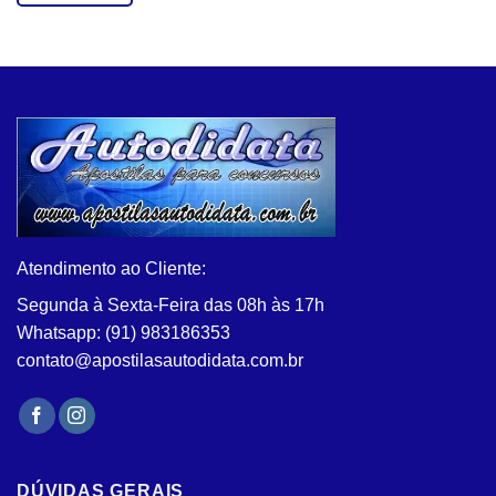
Este
produto
tem
várias
variantes.
As
opções
podem
ser
escolhidas
na
Atendimento ao Cliente:
página
do
Segunda à Sexta-Feira das 08h às 17h
produto
Whatsapp: (91) 983186353
contato@apostilasautodidata.com.br
DÚVIDAS GERAIS