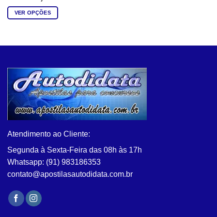
VER OPÇÕES
Este
produto
tem
várias
variantes.
As
opções
podem
ser
escolhidas
na
Atendimento ao Cliente:
página
do
Segunda à Sexta-Feira das 08h às 17h
produto
Whatsapp: (91) 983186353
contato@apostilasautodidata.com.br