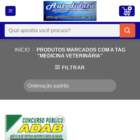
Skip
to
content
Pesquisar
por:
INÍCIO
/
PRODUTOS MARCADOS COM A TAG
“MEDICINA VETERINÁRIA”
FILTRAR
Add to
wishlist