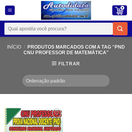
Skip
to
content
Pesquisar
por:
INÍCIO
/
PRODUTOS MARCADOS COM A TAG “PND
CNU PROFESSOR DE MATEMÁTICA”
FILTRAR
Add to
wishlist