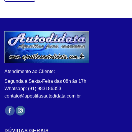
Este
produto
tem
várias
variantes.
As
opções
podem
ser
escolhidas
na
Atendimento ao Cliente:
página
do
Segunda à Sexta-Feira das 08h às 17h
produto
Whatsapp: (91) 983186353
contato@apostilasautodidata.com.br
DÚVIDAS GERAIS