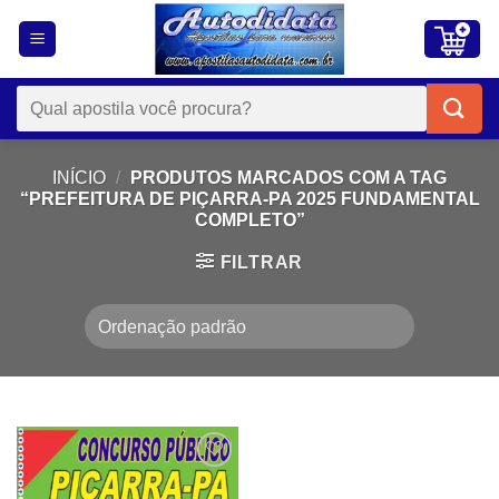
Skip
to
content
Pesquisar
por:
INÍCIO
/
PRODUTOS MARCADOS COM A TAG
“PREFEITURA DE PIÇARRA-PA 2025 FUNDAMENTAL
COMPLETO”
FILTRAR
Add to
wishlist