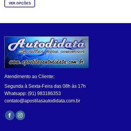
VER OPÇÕES
Este
produto
tem
várias
variantes.
As
opções
podem
ser
escolhidas
na
Atendimento ao Cliente:
página
do
Segunda à Sexta-Feira das 08h às 17h
produto
Whatsapp: (91) 983186353
contato@apostilasautodidata.com.br