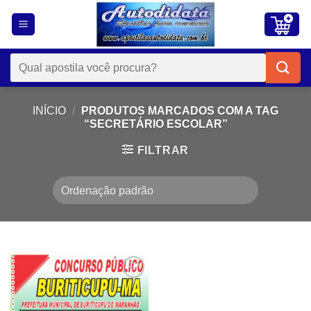
Skip
to
content
Pesquisar
por:
INÍCIO
/
PRODUTOS MARCADOS COM A TAG
“SECRETÁRIO ESCOLAR”
FILTRAR
Add to
wishlist