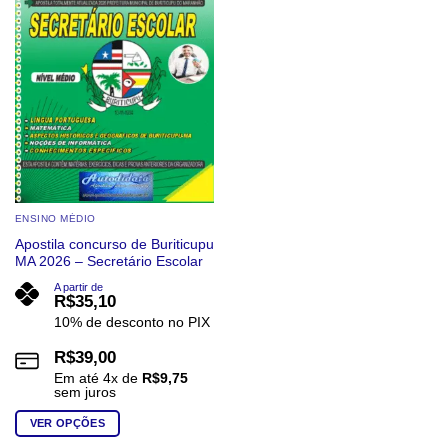
ENSINO MÉDIO
Apostila concurso de Buriticupu
MA 2026 – Secretário Escolar
A partir de
R$
35,10
10% de desconto no PIX
R$
39,00
Em até
4
x de
R$
9,75
sem juros
VER OPÇÕES
Este