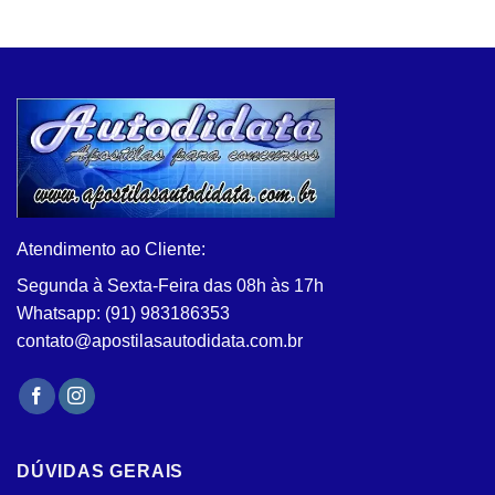
produto
tem
várias
variantes.
As
opções
podem
ser
escolhidas
na
Atendimento ao Cliente:
página
do
Segunda à Sexta-Feira das 08h às 17h
produto
Whatsapp: (91) 983186353
contato@apostilasautodidata.com.br
DÚVIDAS GERAIS