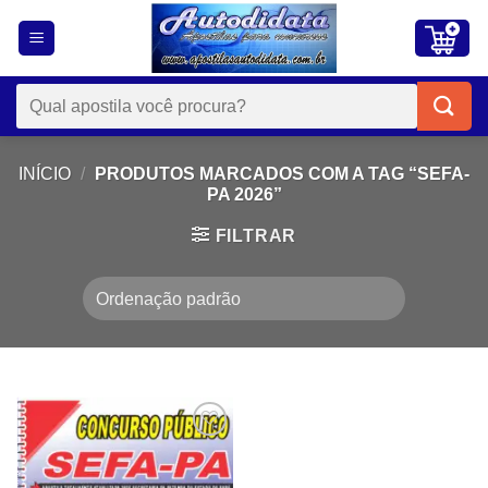
Skip
to
content
Pesquisar
por:
INÍCIO
/
PRODUTOS MARCADOS COM A TAG “SEFA-
PA 2026”
FILTRAR
Add to
wishlist