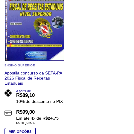
ENSINO SUPERIOR
Apostila concurso da SEFA-PA
2026 Fiscal de Receitas
Estaduais
A partir de
R$
89,10
10% de desconto no PIX
R$
99,00
Em até
4
x de
R$
24,75
sem juros
VER OPÇÕES