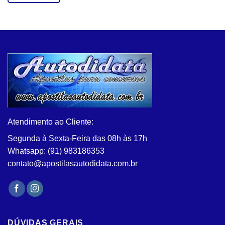
Este
produto
tem
várias
variantes.
As
opções
podem
ser
escolhidas
na
Atendimento ao Cliente:
página
do
Segunda à Sexta-Feira das 08h às 17h
produto
Whatsapp: (91) 983186353
contato@apostilasautodidata.com.br
DÚVIDAS GERAIS