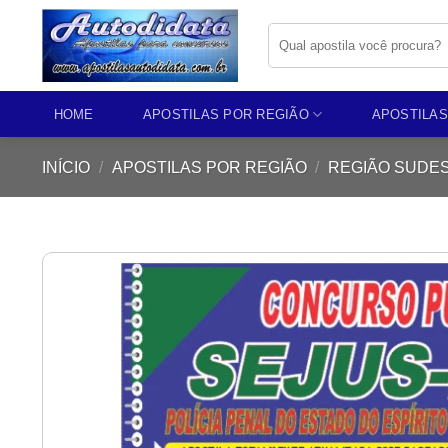
Skip
Pesquisar
to
por:
content
HOME
APOSTILAS POR REGIÃO
APOSTILAS
INÍCIO
/
APOSTILAS POR REGIÃO
/
REGIÃO SUDE