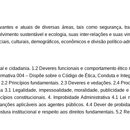
evantes e atuais de diversas áreas, tais como segurança, tr
olvimento sustentável e ecologia, suas inter-relações e suas vin
ociais, culturais, demográficos, econômicos e divisão político-ad
ral e cidadania. 1.2 Deveres funcionais e comportamento ético n
Normativa 004 – Dispõe sobre o Código de Ética, Conduta e Integ
 2.2 Princípios fundamentais. 2.3 Deveres e vedações. 2.4 Pro
ca 3.1 Legalidade, impessoalidade, moralidade, publicidade e 
ncípios constitucionais. 4. Improbidade Administrativa 4.1 Lei
nções aplicáveis aos agentes públicos. 4.4 Dever de probidad
tura institucional e respeito aos direitos fundamentais. 5.2 