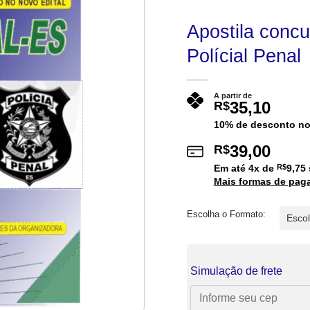
Apostila conc
Polícial Penal
A partir de
35,10
R$
10% de desconto no
39,00
R$
Em até
4
x de
R$
9,75
Mais formas de pag
Escolha o Formato:
Simulação de frete