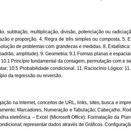
o, subtração, multiplicação, divisão, potenciação ou radicia
Razão e proporção. 4. Regra de três simples ou composta. 5.
Solução de problemas com grandezas e medidas. 8. Estatística:
padrão, amplitude). 9. Geometria: 9.1 Formas planas e espaciai
: 10.1 Princípio fundamental da contagem, permutação com e se
ar; 10.5 Probabilidade condicional. 11. Raciocínio Lógico: 11
ípio da regressão ou reversão.
ação na Internet, conceitos de URL, links, sites, busca e impres
eamento; Marcadores, Numeração e Tabulação; Cabeçalho, Ro
lha eletrônica – Excel (Microsoft Office): Formatação da Planil
dicional; representar dados através de Gráficos. Configuração 