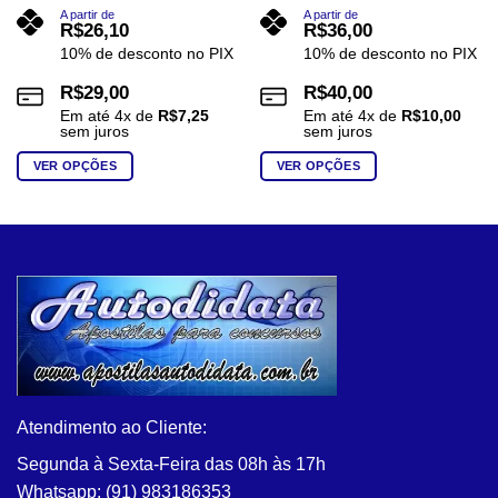
A partir de
A partir de
R$
26,10
R$
36,00
10% de desconto no PIX
10% de desconto no PIX
R$
29,00
R$
40,00
Em até
4
x de
R$
7,25
Em até
4
x de
R$
10,00
sem juros
sem juros
VER OPÇÕES
VER OPÇÕES
Este
Este
produto
produto
tem
tem
várias
várias
variantes.
variantes.
As
As
opções
opções
podem
podem
ser
ser
escolhidas
escolhidas
na
na
Atendimento ao Cliente:
página
página
Segunda à Sexta-Feira das 08h às 17h
do
do
Whatsapp: (91) 983186353
produto
produto