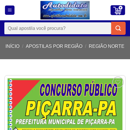
Skip
to
content
Pesquisar
por:
INÍCIO
/
APOSTILAS POR REGIÃO
/
REGIÃO NORTE
Add to
wishlist