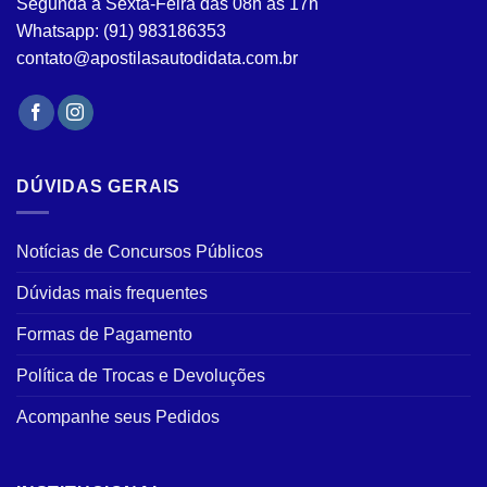
Segunda à Sexta-Feira das 08h às 17h
do
Whatsapp: (91) 983186353
produto
contato@apostilasautodidata.com.br
DÚVIDAS GERAIS
Notícias de Concursos Públicos
Dúvidas mais frequentes
Formas de Pagamento
Política de Trocas e Devoluções
Acompanhe seus Pedidos