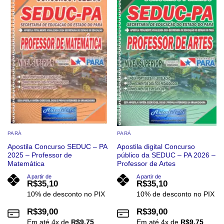
Add to
Add to
wishlist
wishlist
PARÁ
PARÁ
Apostila Concurso SEDUC – PA
Apostila digital Concurso
2025 – Professor de
público da SEDUC – PA 2026 –
Matemática
Professor de Artes
A partir de
A partir de
R$
35,10
R$
35,10
10% de desconto no PIX
10% de desconto no PIX
R$
39,00
R$
39,00
Em até
4
x de
R$
9,75
Em até
4
x de
R$
9,75