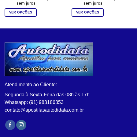
sem juros
sem juros
VER OPÇÕES
VER OPÇÕES
Este
Este
produto
produto
tem
tem
várias
várias
variantes.
variantes.
As
As
opções
opções
podem
podem
ser
ser
escolhidas
escolhidas
na
na
Atendimento ao Cliente:
página
página
Segunda à Sexta-Feira das 08h às 17h
do
do
Whatsapp: (91) 983186353
produto
produto
contato@apostilasautodidata.com.br