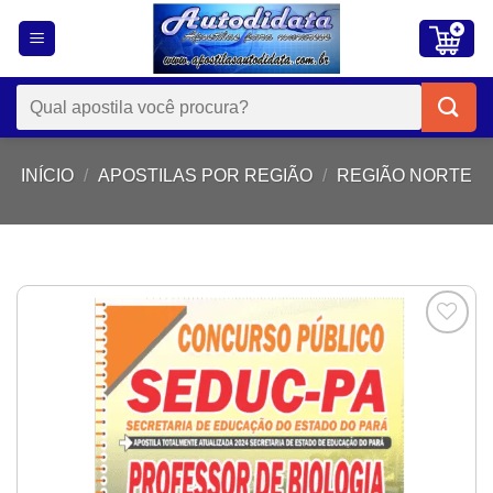
Skip
to
content
Pesquisar
por:
INÍCIO
/
APOSTILAS POR REGIÃO
/
REGIÃO NORTE
Add to
wishlist