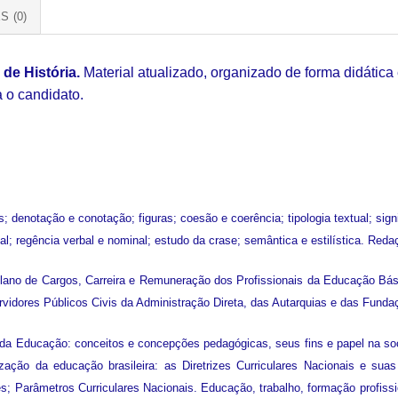
S (0)
de História.
Material atualizado, organizado de forma didática
 o candidato.
; denotação e conotação; figuras; coesão e coerência; tipologia textual; sig
l; regência verbal e nominal; estudo da crase; semântica e estilística. Redaç
Plano de Cargos, Carreira e Remuneração dos Profissionais da Educação Bás
rvidores Públicos Civis da Administração Direta, das Autarquias e das Fund
a Educação: conceitos e concepções pedagógicas, seus fins e papel na soci
ização da educação brasileira: as Diretrizes Curriculares Nacionais e sua
es; Parâmetros Curriculares Nacionais. Educação, trabalho, formação profis