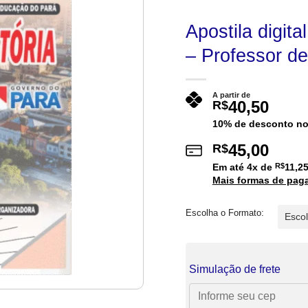
Apostila digi
– Professor de
A partir de
40,50
R$
10% de desconto no
45,00
R$
Em até
4
x de
R$
11,2
Mais formas de pag
Escolha o Formato:
Simulação de frete