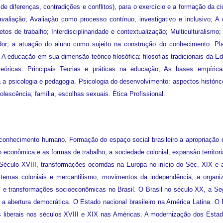
e diferenças, contradições e conflitos), para o exercício e a formação da 
 avaliação; Avaliação como processo contínuo, investigativo e inclusivo; 
jetos de trabalho; Interdisciplinaridade e contextualização; Multiculturalism
ador; a atuação do aluno como sujeito na construção do conhecimento. P
. A educação em sua dimensão teórico-filosófica: filosofias tradicionais d
teóricas. Principais Teorias e práticas na educação; As bases empírica
 a psicologia e pedagogia. Psicologia do desenvolvimento: aspectos históric
olescência, família, escolhas sexuais. Ética Profissional.
 conhecimento humano. Formação do espaço social brasileiro a apropriação 
o econômica e as formas de trabalho, a sociedade colonial, expansão territoria
do Século XVIII, transformações ocorridas na Europa no início do Séc. XIX e
istemas coloniais e mercantilismo, movimentos da independência, a organ
 e transformações socioeconômicas no Brasil. O Brasil no século XX, a Se
a abertura democrática. O Estado nacional brasileiro na América Latina. O 
 liberais nos séculos XVIII e XIX nas Américas. A modernização dos Estado