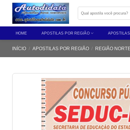
Skip
Pesquisar
to
por:
content
HOME
APOSTILAS POR REGIÃO
APOSTILAS
INÍCIO
/
APOSTILAS POR REGIÃO
/
REGIÃO NORT