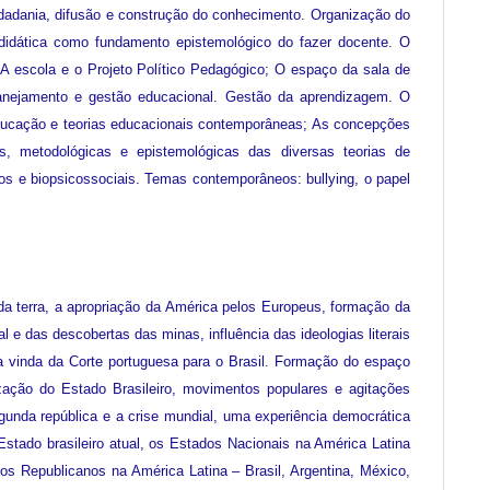
cidadania, difusão e construção do conhecimento. Organização do
A didática como fundamento epistemológico do fazer docente. O
o; A escola e o Projeto Político Pedagógico; O espaço da sala de
lanejamento e gestão educacional. Gestão da aprendizagem. O
a Educação e teorias educacionais contemporâneas; As concepções
s, metodológicas e epistemológicas das diversas teorias de
os e biopsicossociais. Temas contemporâneos: bullying, o papel
da terra, a apropriação da América pelos Europeus, formação da
l e das descobertas das minas, influência das ideologias literais
 a vinda da Corte portuguesa para o Brasil. Formação do espaço
ização do Estado Brasileiro, movimentos populares e agitações
gunda república e a crise mundial, uma experiência democrática
Estado brasileiro atual, os Estados Nacionais na América Latina
s Republicanos na América Latina – Brasil, Argentina, México,