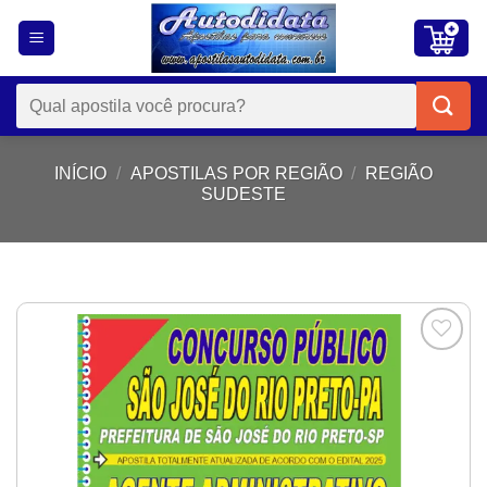
Skip
to
content
Pesquisar
por:
INÍCIO
/
APOSTILAS POR REGIÃO
/
REGIÃO
SUDESTE
Add to
wishlist