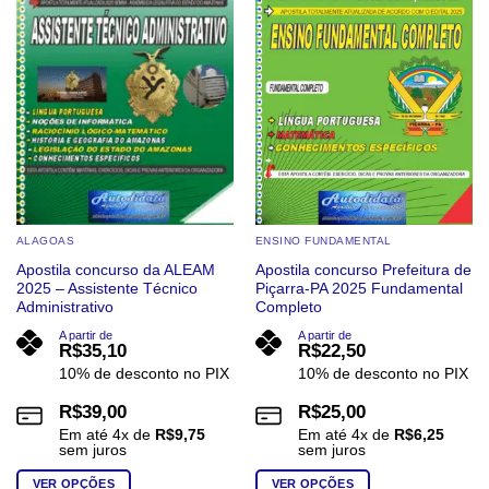
ALAGOAS
ENSINO FUNDAMENTAL
Apostila concurso da ALEAM
Apostila concurso Prefeitura de
2025 – Assistente Técnico
Piçarra-PA 2025 Fundamental
Administrativo
Completo
A partir de
A partir de
R$
35,10
R$
22,50
10% de desconto no PIX
10% de desconto no PIX
R$
39,00
R$
25,00
Em até
4
x de
R$
9,75
Em até
4
x de
R$
6,25
sem juros
sem juros
VER OPÇÕES
VER OPÇÕES