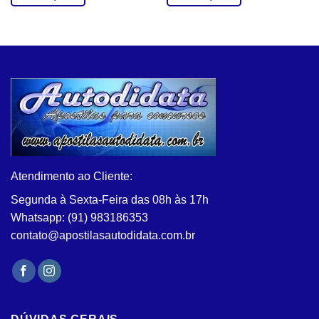
Este
Este
produto
produto
tem
tem
várias
várias
variantes.
variantes.
As
As
opções
opções
podem
podem
ser
ser
escolhidas
escolhidas
na
na
Atendimento ao Cliente:
página
página
do
do
Segunda à Sexta-Feira das 08h às 17h
produto
produto
Whatsapp: (91) 983186353
contato@apostilasautodidata.com.br