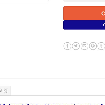
S (0)