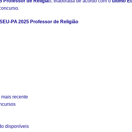
5
Professor de Religiã
o, elaborada de acordo com o
último Ed
concurso.
VISEU-PA 2025 Professor de Religião
l mais recente
oncursos
do disponíveis