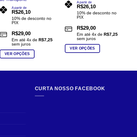
A partir de
R$
26,10
A partir de
R$
26,10
10% de desconto no
PIX
10% de desconto no
PIX
R$
29,00
R$
29,00
Em até
4
x de
R$
7,25
sem juros
Em até
4
x de
R$
7,25
sem juros
VER OPÇÕES
VER OPÇÕES
Este
Este
Est
produto
produto
pro
tem
tem
te
várias
várias
vár
variantes.
CURTA NOSSO FACEBOOK
variantes.
var
As
As
As
opções
opções
opç
podem
podem
po
ser
ser
ser
escolhidas
escolhidas
esc
na
na
na
página