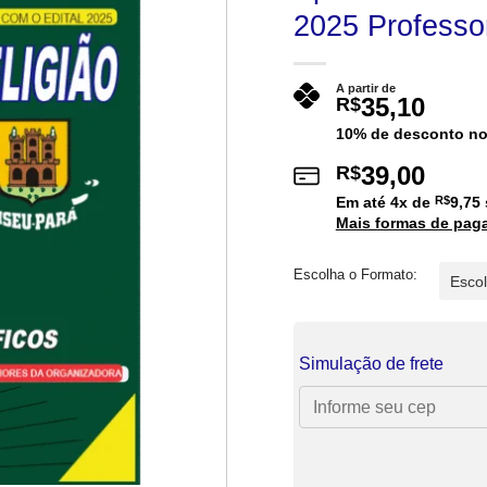
2025 Professor
A partir de
35,10
R$
10% de desconto no
39,00
R$
Em até
4
x de
R$
9,75
Mais formas de pag
Escolha o Formato:
Simulação de frete