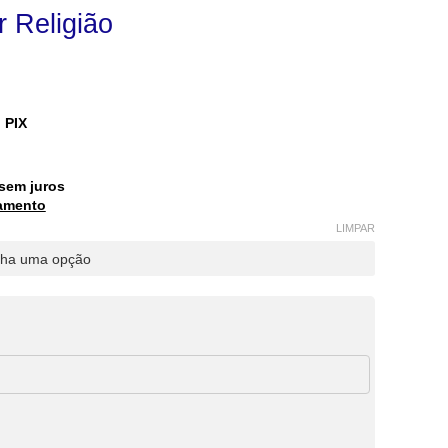
 Religião
 PIX
sem juros
amento
LIMPAR