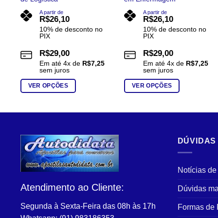
A partir de
A partir de
R$
26,10
R$
26,10
10% de desconto no
10% de desconto no
PIX
PIX
R$
29,00
R$
29,00
Em até
4
x de
R$
7,25
Em até
4
x de
R$
7,25
sem juros
sem juros
VER OPÇÕES
VER OPÇÕES
Este
Este
produto
produto
tem
tem
várias
várias
DÚVIDAS
variantes.
variantes.
As
As
opções
opções
Notícias de
podem
podem
Atendimento ao Cliente:
ser
ser
Dúvidas ma
escolhidas
escolhidas
Segunda à Sexta-Feira das 08h às 17h
Formas de
na
na