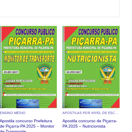
Add to
Add to
wishlist
wishlist
ENSINO MÉDIO
APOSTILAS POR NÍVEL DE ESCOLARIDADE
ENS
Apostila concurso Prefeitura
Apostila concurso de Piçarra-
Apo
de Piçarra-PA 2025 – Monitor
PA 2025 – Nutricionista
20
de Transporte
TÉ