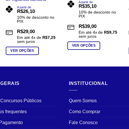
A partir de
R$
35,10
A partir de
R$
26,10
10% de desconto no
PIX
10% de desconto no
PIX
R$
39,00
R$
29,00
Em até
4
x de
R$
9,75
sem juros
Em até
4
x de
R$
7,25
sem juros
VER OPÇÕES
VER OPÇÕES
Este
Este
produto
produto
tem
tem
várias
várias
variantes.
 GERAIS
INSTITUCIONAL
variantes.
As
As
opções
opções
podem
 Concursos Públicos
Quem Somos
podem
ser
ser
is frequentes
Como Comprar
escolhidas
escolhidas
na
 Pagamento
Fale Conosco
na
página