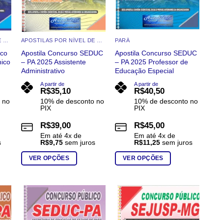
APOSTILAS POR NÍVEL DE ESCOLARIDADE
APOSTILAS POR NÍVEL DE ESCOLARIDADE
PARÁ
ico
Apostila Concurso SEDUC
Apostila Concurso SEDUC
ico
– PA 2025 Assistente
– PA 2025 Professor de
Administrativo
Educação Especial
A partir de
A partir de
R$
35,10
R$
40,50
 no
10% de desconto no
10% de desconto no
PIX
PIX
R$
39,00
R$
45,00
Em até
4
x de
Em até
4
x de
s
R$
9,75
sem juros
R$
11,25
sem juros
VER OPÇÕES
VER OPÇÕES
Este
Este
produto
produto
tem
tem
várias
várias
o
Add to
Add to
st
wishlist
wishlist
variantes.
variantes.