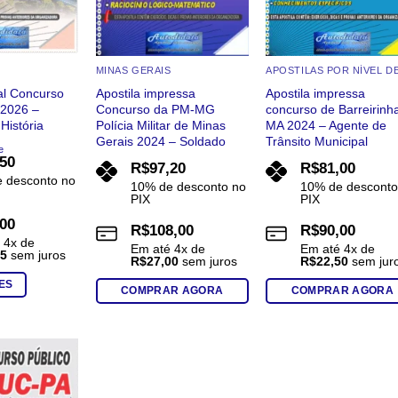
MINAS GERAIS
tal Concurso
Apostila impressa
Apostila impressa
2026 –
Concurso da PM-MG
concurso de Barreirinh
História
Polícia Militar de Minas
MA 2024 – Agente de
Gerais 2024 – Soldado
Trânsito Municipal
e
,50
R$
97,20
R$
81,00
 desconto no
10% de desconto no
10% de desconto
PIX
PIX
,00
R$
108,00
R$
90,00
é
4
x de
Em até
4
x de
Em até
4
x de
25
sem juros
R$
27,00
sem juros
R$
22,50
sem jur
ES
COMPRAR AGORA
COMPRAR AGORA
Add to
wishlist