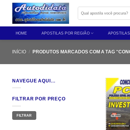
Skip
Pesquisar
to
por:
content
HOME
APOSTILAS POR REGIÃO
APOSTILAS
INÍCIO
/
PRODUTOS MARCADOS COM A TAG “CON
NAVEGUE AQUI…
FILTRAR POR PREÇO
Preço
Preço
FILTRAR
mínimo
máximo