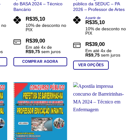
–
do BASA 2024 – Técnico
público da SEDUC – PA
Bancário
2026 – Professor de Artes
R$
35,10
A partir de
R$
35,10
 no
10% de desconto no
10% de desconto no
PIX
PIX
R$
39,00
R$
39,00
Em até
4
x de
Em até
4
x de
os
R$
9,75
sem juros
R$
9,75
sem juros
COMPRAR AGORA
VER OPÇÕES
Este
produto
tem
várias
o
Add to
Add to
st
wishlist
wishlist
variantes.
As
opções
podem
ser
escolhidas