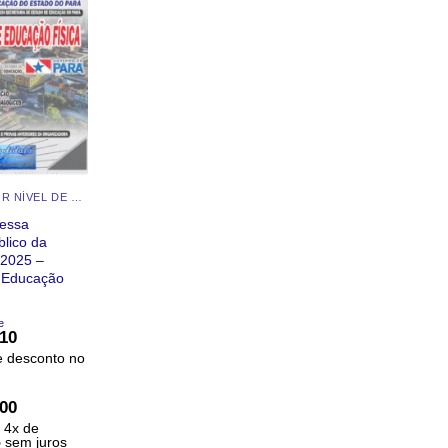
APOSTILAS POR NÍVEL DE ESCOLARIDADE
ressa
lico da
2025 –
e Educação
e
,10
 desconto no
,00
é
4
x de
5
sem juros