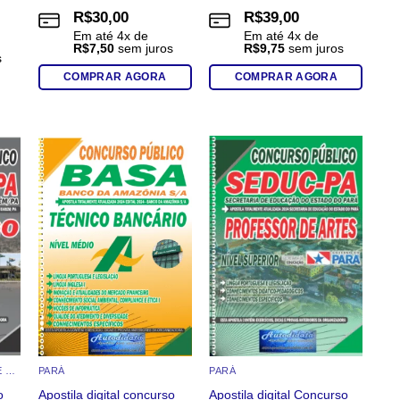
R$
30,00
R$
39,00
Em até
4
x de
Em até
4
x de
R$
7,50
sem juros
R$
9,75
sem juros
s
COMPRAR AGORA
COMPRAR AGORA
o
Add to
Add to
st
wishlist
wishlist
APOSTILAS POR NÍVEL DE ESCOLARIDADE
PARÁ
PARÁ
o
Apostila digital concurso
Apostila digital Concurso