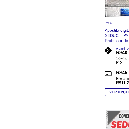
PARÁ
Apostila digi
SEDUC – PA 
Professor de 
A partir d
R$
40
10% de
PIX
R$
45
Em at
R$
11,
VER OPÇÕ
Este
produto
tem
várias
variantes.