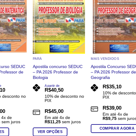
As
As
opções
opções
podem
podem
ser
ser
escolhidas
escolhidas
na
na
página
página
do
do
PARÁ
MAIS VENDIDOS
produto
produto
ncurso SEDUC
Apostila concurso SEDUC
Apostila Concurso SE
Professor de
– PA 2026 Professor de
– PA 2026 Professor d
Biologia
Geografia
e
A partir de
R$
35,10
,10
R$
40,50
10% de desconto
 desconto no
10% de desconto no
PIX
PIX
R$
39,00
,00
R$
45,00
Em até
4
x de
é
4
x de
Em até
4
x de
R$
9,75
sem juro
5
sem juros
R$
11,25
sem juros
COMPRAR AGORA
ES
VER OPÇÕES