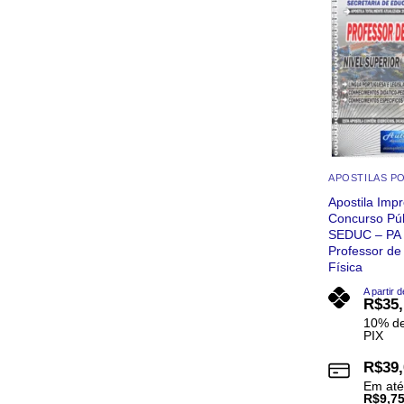
As
opções
podem
ser
escolhidas
na
página
do
produto
Apostila Imp
Concurso Púb
SEDUC – PA 
Professor d
Física
A partir d
R$
35
10% de
PIX
R$
39
Em at
R$
9,7