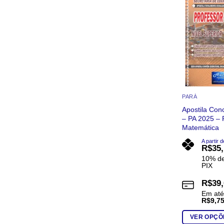
opções
podem
ser
escolhidas
na
página
do
produto
PARÁ
Apostila Co
– PA 2025 – 
Matemática
A partir d
R$
35
10% de
PIX
R$
39
Em at
R$
9,7
VER OPÇÕ