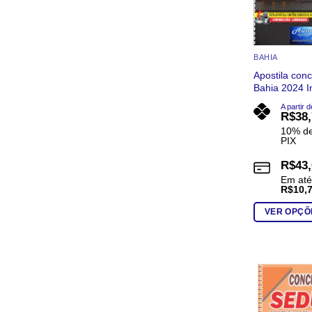
BAHIA
Apostila con
Bahia 2024 I
A partir d
R$
38
10% de
PIX
R$
43
Em at
R$
10,
VER OPÇÕ
Este
produto
tem
várias
variantes.
As