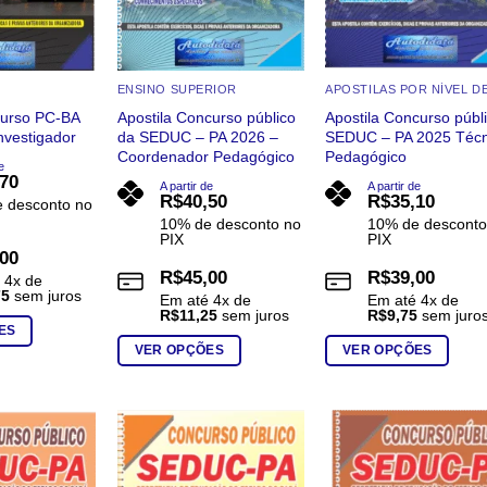
ENSINO SUPERIOR
curso PC-BA
Apostila Concurso público
Apostila Concurso públ
nvestigador
da SEDUC – PA 2026 –
SEDUC – PA 2025 Técn
Coordenador Pedagógico
Pedagógico
e
,70
A partir de
A partir de
R$
40,50
R$
35,10
 desconto no
10% de desconto no
10% de desconto
PIX
PIX
,00
R$
45,00
R$
39,00
é
4
x de
75
sem juros
Em até
4
x de
Em até
4
x de
R$
11,25
sem juros
R$
9,75
sem juro
ES
VER OPÇÕES
VER OPÇÕES
Este
Este
produto
produto
tem
tem
várias
várias
Add to
Add to
Add t
wishlist
wishlist
wishli
variantes.
variantes.