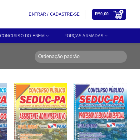
R$
0,00
ENTRAR / CADASTRE-SE
CONCURSO DO ENEM
FORÇAS ARMADAS
o
Add to
Add to
st
wishlist
wishlist