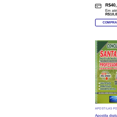
R$
40
Em at
R$
10,
COMPRA
Apostila digi