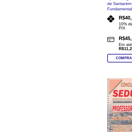
de Santarém
Fundamental 
R$
40
10% de
PIX
R$
45
Em at
R$
11,
COMPRA