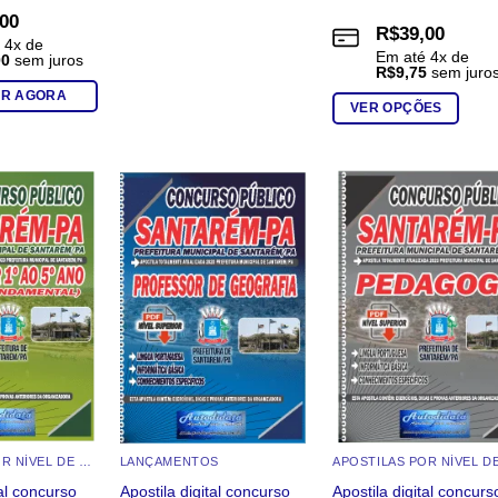
,00
R$
39,00
é
4
x de
Em até
4
x de
00
sem juros
R$
9,75
sem juro
R AGORA
VER OPÇÕES
Este
produto
tem
várias
Add to
Add to
Add t
wishlist
wishlist
wishli
variantes.
As
opções
podem
ser
escolhidas
na
página
do
APOSTILAS POR NÍVEL DE ESCOLARIDADE
LANÇAMENTOS
produto
tal concurso
Apostila digital concurso
Apostila digital concurs