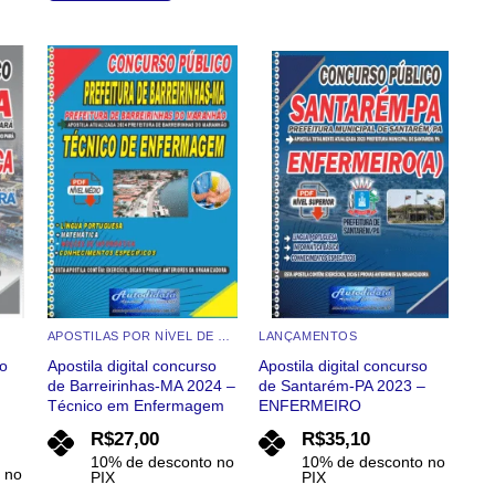
Este
produto
produto
tem
tem
várias
várias
variantes.
o
Add to
Add to
st
wishlist
wishlist
variantes.
As
As
opções
opções
podem
podem
ser
ser
escolhidas
escolhidas
na
na
página
página
do
do
produto
APOSTILAS POR NÍVEL DE ESCOLARIDADE
LANÇAMENTOS
produto
so
Apostila digital concurso
Apostila digital concurso
de Barreirinhas-MA 2024 –
de Santarém-PA 2023 –
Técnico em Enfermagem
ENFERMEIRO
R$
27,00
R$
35,10
10% de desconto no
10% de desconto no
 no
PIX
PIX