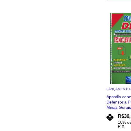
Este
produto
tem
várias
variantes.
As
opções
podem
ser
escolhidas
na
página
do
LANÇAMENTO
produto
Apostila con
Defensoria P
Minas Gerai
R$
36
10% de
PIX