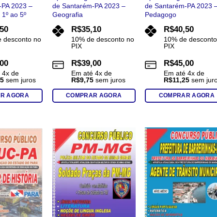
-PA 2023 –
de Santarém-PA 2023 –
de Santarém-PA 2023 
1º ao 5º
Geografia
Pedagogo
,50
R$
35,10
R$
40,50
 desconto no
10% de desconto no
10% de desconto
PIX
PIX
,00
R$
39,00
R$
45,00
é
4
x de
Em até
4
x de
Em até
4
x de
25
sem juros
R$
9,75
sem juros
R$
11,25
sem jur
R AGORA
COMPRAR AGORA
COMPRAR AGORA
Add to
Add to
Add t
wishlist
wishlist
wishli