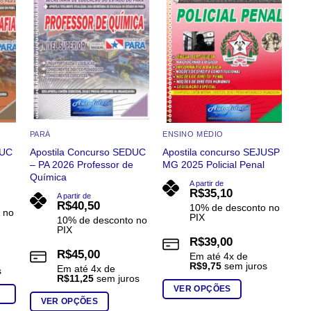
As
As
opções
opções
podem
podem
ser
ser
escolhidas
escolhidas
na
na
página
página
do
do
PARÁ
ENSINO MÉDIO
produto
produto
DUC
Apostila Concurso SEDUC
Apostila concurso SEJUSP
e
– PA 2026 Professor de
MG 2025 Policial Penal
Química
A partir de
R$
35,10
A partir de
R$
40,50
10% de desconto no
 no
PIX
10% de desconto no
PIX
R$
39,00
R$
45,00
Em até
4
x de
R$
9,75
sem juros
Em até
4
x de
s
R$
11,25
sem juros
VER OPÇÕES
VER OPÇÕES
Este