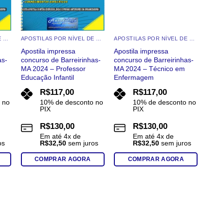
na
página
do
APOSTILAS POR NÍVEL DE ESCOLARIDADE
APOSTILAS POR NÍVEL DE ESCOLARIDADE
APOSTILAS POR NÍVEL DE ESCOLARIDADE
produto
Apostila impressa
Apostila impressa
as-
concurso de Barreirinhas-
concurso de Barreirinhas-
MA 2024 – Professor
MA 2024 – Técnico em
Educação Infantil
Enfermagem
R$
117,00
R$
117,00
 no
10% de desconto no
10% de desconto no
PIX
PIX
R$
130,00
R$
130,00
Em até
4
x de
Em até
4
x de
os
R$
32,50
sem juros
R$
32,50
sem juros
COMPRAR AGORA
COMPRAR AGORA